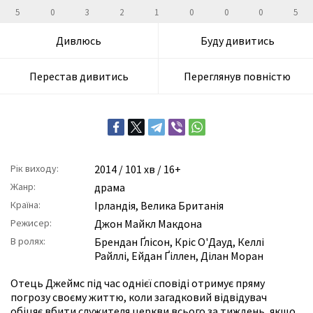
5
0
3
2
1
0
0
0
5
Дивлюсь
Буду дивитись
Перестав дивитись
Переглянув повністю
Рік виходу:
2014
/ 101 хв / 16+
Жанр:
драма
Країна:
Ірландія, Велика Британія
Режисер:
Джон Майкл Макдона
В ролях:
Брендан Ґлісон
,
Кріс О'Дауд
,
Келлі
Райллі
,
Ейдан Ґіллен
,
Ділан Моран
Отець Джеймс під час однієї сповіді отримує пряму
погрозу своєму життю, коли загадковий відвідувач
обіцяє вбити служителя церкви всього за тиждень, якщо