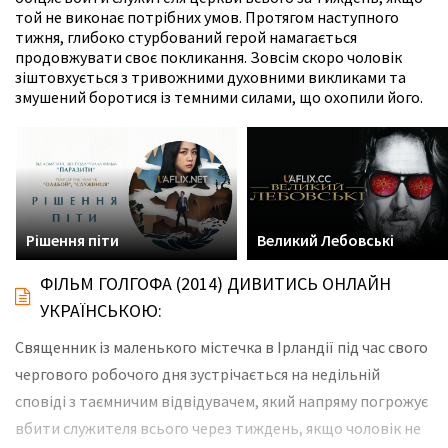
той не виконає потрібних умов. Протягом наступного
тижня, глибоко стурбований герой намагається
продовжувати своє покликання. Зовсім скоро чоловік
зіштовхується з тривожними духовними викликами та
змушений боротися із темними силами, що охопили його.
Рішення піти
Великий Лебовські
ФІЛЬМ ГОЛГОФА (2014) ДИВИТИСЬ ОНЛАЙН
УКРАЇНСЬКОЮ:
Священник із маленького містечка в Ірландії під час свого
чергового робочого дня зустрічається на недільній
сповіді з таємничим відвідувачем, який напряму погрожує
вбити служителя всього через тиждень, якщо чоловік не