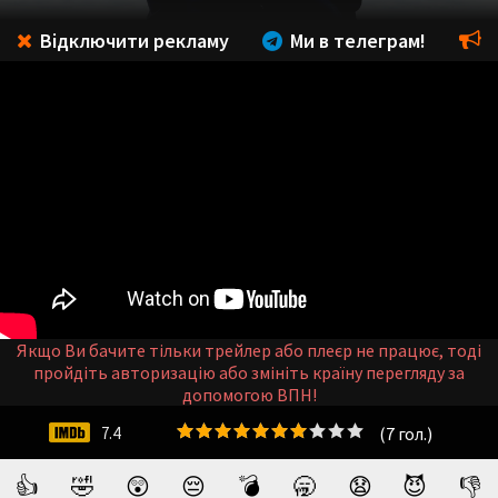
Відключити рекламу
Ми в телеграм!
Якщо Ви бачите тільки трейлер або плеєр не працює, тоді
пройдіть авторизацію або змініть країну перегляду за
допомогою ВПН!
(
7
гол.)
7.4
👍
🤣
😲
😔
💣
🥱
😧
😈
👎