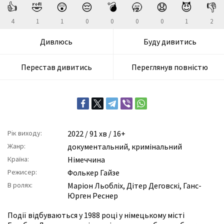
👍
🤣
😲
😔
💣
🥱
😧
😈
👎
4
1
1
0
0
0
0
1
2
Дивлюсь
Буду дивитись
Перестав дивитись
Переглянув повністю
Рік виходу:
2022
/ 91 хв / 16+
Жанр:
документальний
,
кримінальний
Країна:
Німеччина
Режисер:
Фолькер Гайзе
В ролях:
Маріон Льобліх
,
Дітер Деговскі
,
Ганс-
Юрген Реснер
Події відбуваються у 1988 році у німецькому місті