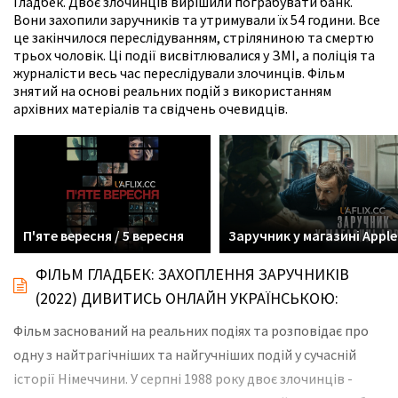
Гладбек. Двоє злочинців вирішили пограбувати банк.
Вони захопили заручників та утримували їх 54 години. Все
це закінчилося переслідуванням, стріляниною та смертю
трьох чоловік. Ці події висвітлювалися у ЗМІ, а поліція та
журналісти весь час переслідували злочинців. Фільм
знятий на основі реальних подій з використанням
архівних матеріалів та свідчень очевидців.
П'яте вересня / 5 вересня
Заручник у магазині Apple
ФІЛЬМ ГЛАДБЕК: ЗАХОПЛЕННЯ ЗАРУЧНИКІВ
(2022) ДИВИТИСЬ ОНЛАЙН УКРАЇНСЬКОЮ:
Фільм заснований на реальних подіях та розповідає про
одну з найтрагічніших та найгучніших подій у сучасній
історії Німеччини. У серпні 1988 року двоє злочинців -