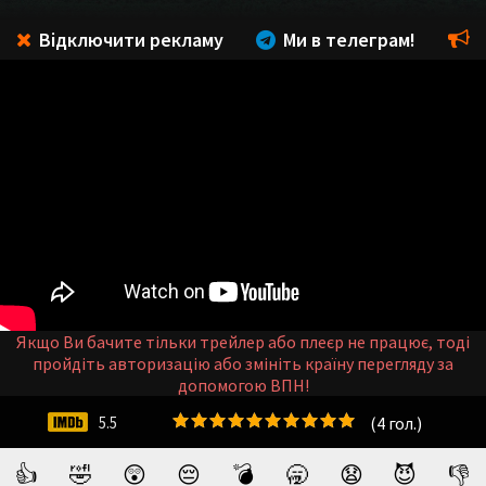
Відключити рекламу
Ми в телеграм!
Якщо Ви бачите тільки трейлер або плеєр не працює, тоді
пройдіть авторизацію або змініть країну перегляду за
допомогою ВПН!
(
4
гол.)
5.5
👍
🤣
😲
😔
💣
🥱
😧
😈
👎