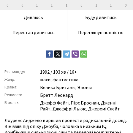
6
0
1
1
1
0
1
1
0
Дивлюсь
Буду дивитись
Перестав дивитись
Переглянув повністю
Рік виходу:
1992
/ 103 хв / 16+
Жанр:
жахи
,
фантастика
Країна:
Велика Британія, Японія
Режисер:
Бретт Леонард
В ролях:
Джефф Фейгі
,
Пірс Броснан
,
Дженні
Райт
,
Джеффрі Льюїс
,
Джеремі Слейт
Лоуренс Анджело вирішив провести радикальний дослід.
Він взяв під опіку Джоуба, чоловіка з низьким IQ.
Комбінуючи сильнодіючі ліки та передові комп'ютерні