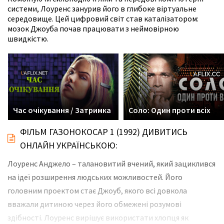
системи, Лоуренс занурив його в глибоке віртуальне
середовище. Цей цифровий світ став каталізатором:
мозок Джоуба почав працювати з неймовірною
швидкістю.
Час очікування / Затримка
Соло: Один проти всіх
ФІЛЬМ ГАЗОНОКОСАР 1 (1992) ДИВИТИСЬ
ОНЛАЙН УКРАЇНСЬКОЮ:
Лоуренс Анджело – талановитий вчений, який зациклився
на ідеї розширення людських можливостей. Його
головним проектом стає Джоуб, якого всі довкола
вважали дитиною через його обмежені розумові
здібності. Лоуренс вирішує використати хлопця як