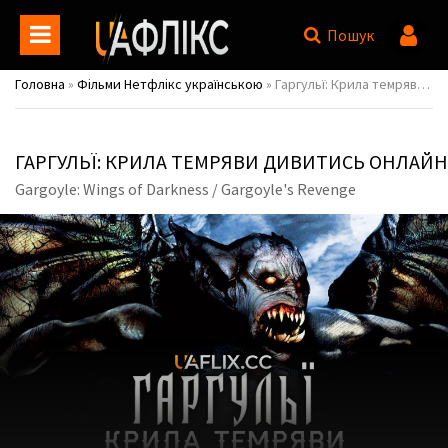
Пошук
Головна
»
Фільми Нетфлікс українською
» Гаргульї: Крила темряви / Gargoyle: Wings of Darkness / Gargoyle's Revenge
ГАРГУЛЬЇ: КРИЛА ТЕМРЯВИ ДИВИТИСЬ ОНЛАЙН
Gargoyle: Wings of Darkness / Gargoyle's Revenge