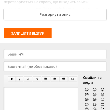
перетворюється на справу, що виходить за межі
людського розуміння. До пошуків істини долучаються
Розгорнути опис
агенти ЦРУ Дженніфер Веллс і Тай Гріффін, професіонали,
які звикли мати справу з найнебезпечнішими загрозами,
однак цього разу їм доведеться зіткнутися з чимось
ЗАЛИШИТИ ВІДГУК
значно страшнішим. Сліди приводять агентів до
стародавньої церкви, де експерти виявили моторошну
фреску із зображенням гігантських крилатих істот
гаргулій. Незабаром після відкриття дослідники загадково
зникають, а старовинні румунські літописи починають
оживати у реальності. Легенди розповідають, що багато
століть тому місцеві жителі вже боролися з цими
Смайли та
демонічними створіннями та зуміли їх перемогти. Але зло,
люди
яке вважали похованим у минулому, схоже, знову
😀
😁
😂
повернулося. У міру проведення розслідування Дженніфер
🤣
😃
😄
😅
😆
😉
і Тай опиняються в центрі смертельно небезпечної гри,
😊
😋
😎
де межа між міфами та дійсністю стрімко зникає. На
😍
😘
🥰