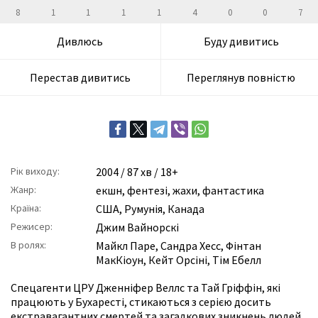
8
1
1
1
1
4
0
0
7
Дивлюсь
Буду дивитись
Перестав дивитись
Переглянув повністю
Рік виходу:
2004
/ 87 хв / 18+
Жанр:
екшн
,
фентезі
,
жахи
,
фантастика
Країна:
США, Румунія, Канада
Режисер:
Джим Вайнорскі
В ролях:
Майкл Паре
,
Сандра Хесс
,
Фінтан
МакКіоун
,
Кейт Орсіні
,
Тім Ебелл
Спецагенти ЦРУ Дженніфер Веллс та Тай Гріффін, які
працюють у Бухаресті, стикаються з серією досить
екстравагантних смертей та загадкових зникнень людей,