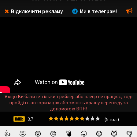
Відключити рекламу
Ми в телеграм!
Якщо Ви бачите тільки трейлер або плеєр не працює, тоді
пройдіть авторизацію або змініть країну перегляду за
допомогою ВПН!
(
5
гол.)
3.7
👍
🤣
😲
😔
💣
🥱
😧
😈
👎