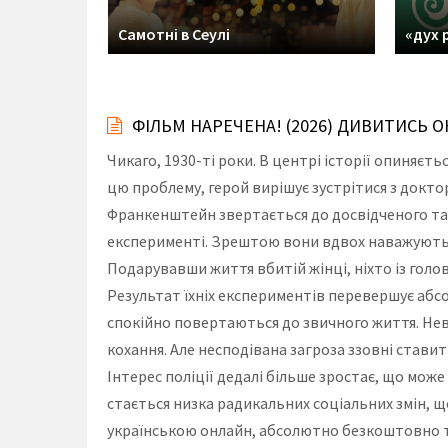
Самотні в Сеулі
«дух 
ФІЛЬМ НАРЕЧЕНА! (2026) ДИВИТИСЬ 
Чикаго, 1930-ті роки. В центрі історії опиняєт
цю проблему, герой вирішує зустрітися з докт
Франкенштейн звертається до досвідченого та
експерименті. Зрештою вони вдвох наважуютьс
Подарувавши життя вбитій жінці, ніхто із голо
Результат їхніх експериментів перевершує абсо
спокійно повертаються до звичного життя. Нев
кохання. Але несподівана загроза ззовні ставить
Інтерес поліції дедалі більше зростає, що мож
стається низка радикальних соціальних змін, 
українською онлайн, абсолютно безкоштовно та