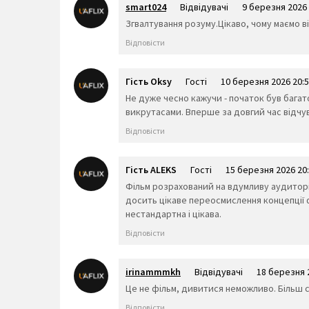
smart024
Відвідувачі
9 березня 2026 
Згвалтування розуму.Цікаво, чому маємо в
Відповісти
Гість Oksy
Гості
10 березня 2026 20:
Не дуже чесно кажучи - початок був багато
викрутасами. Вперше за довгий час відчу
Відповісти
Гість ALEKS
Гості
15 березня 2026 20
Фільм розрахований на вдумливу аудиторію
досить цікаве переосмислення концепції 
нестандартна і цікава.
Відповісти
irinammmkh
Відвідувачі
18 березня 
Це не фільм, дивитися неможливо. Більш 
Відповісти