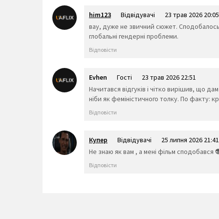
him123
Відвідувачі
23 трав 2026 20:05
вау, дуже не звичний сюжет. Сподобалось.
глобальні гендерні проблеми.
Відповісти
Evhen
Гості
23 трав 2026 22:51
Начитався відгуків і чітко вирішив, що да
ніби як феміністичного толку. По факту: к
Відповісти
Купер
Відвідувачі
25 липня 2026 21:41
Не знаю як вам , а мені фільм сподобався 
Відповісти