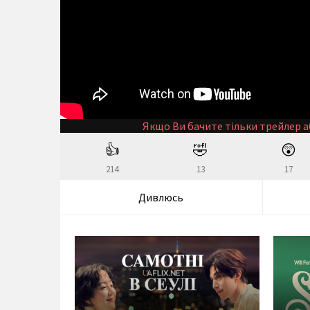
Якщо Ви бачите тільки трейлер а
👍
🤣
😲
214
13
17
Дивлюсь