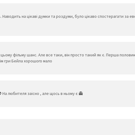
 Наводить на цікаві думки та роздуми, було цікаво спостерагати за ево
м цьому фільму шанс. Але все таки, він просто такий як є. Перша полови
рім гри Бейла хорошого мало
 На любителя заісно , але щось в ньому є 👻