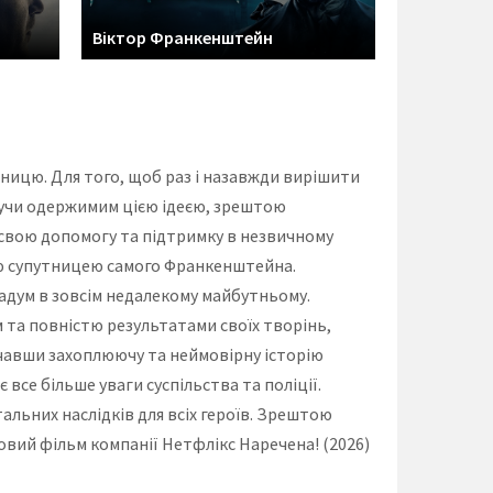
Віктор Франкенштейн
утницю. Для того, щоб раз і назавжди вирішити
дучи одержимим цією ідеєю, зрештою
свою допомогу та підтримку в незвичному
ою супутницею самого Франкенштейна.
задум в зовсім недалекому майбутньому.
 та повністю результатами своїх творінь,
очавши захоплюючу та неймовірну історію
 все більше уваги суспільства та поліції.
льних наслідків для всіх героїв. Зрештою
вий фільм компанії Нетфлікс Наречена! (2026)