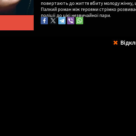
повертають до життя вбиту молоду жінку, щ
Палкий роман між героями стрімко розвиваєт
поліції до цієї незвичайної пари.
Відкл