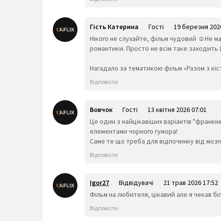
Гість Катерина
Гості
19 березня 202
Нікого не слухайте, фільм чудовий ☺️Не ма
романтики. Просто не всім таке заходить (я
Нагадало за тематикою фільм «Разом з кіст
Відповісти
Вовчок
Гості
13 квітня 2026 07:01
Це один з найцікавіших варіантів "франк
елементами чорного гумора!
Саме те що треба для відпочинку від мозг
Відповісти
Igor27
Відвідувачі
21 трав 2026 17:52
Фільм на любителя, цікавий але я чекав бі
Відповісти