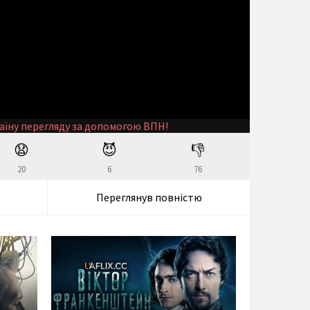
аїну перегляду за допомогою ВПН!
😧
😈
👎
20
6
76
Переглянув повністю