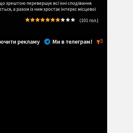
о зрештою перевершує всі їхні сподівання.
ься, а разом із ним зростає інтерес місцевої
(
101
гол.)
ючити рекламу
Ми в телеграм!