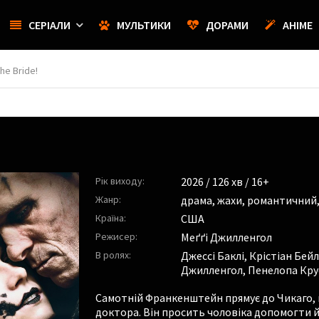
СЕРІАЛИ
МУЛЬТИКИ
ДОРАМИ
АНІМЕ
he Bride!
Рік виходу:
2026
/ 126 хв / 16+
Жанр:
драма
,
жахи
,
романтичний
Країна:
США
Режисер:
Меґґі Джилленгол
В ролях:
Джессі Баклі
,
Крістіан Бейл
Джилленгол
,
Пенелопа Кру
Самотній Франкенштейн прямує до Чикаго,
доктора. Він просить чоловіка допомогти 