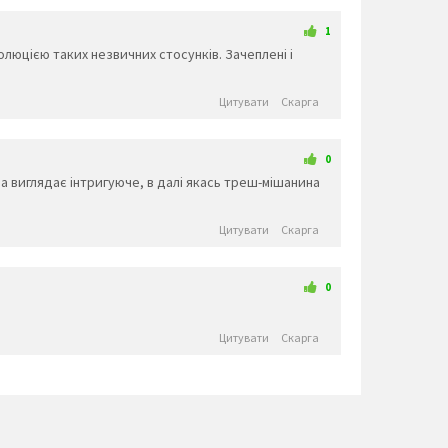
🎒
👞
👟
🥾
🥿
👠
👡
🛍️
👢
👑
👒
🎩
🧢
📿
🎓
⛑️
1
люцією таких незвичних стосунків. Зачеплені і
💄
💍
💎
Тварини та природа
Цитувати
Скарга
🐵
🐒
🦍
🐶
🐩
🐺
🦊
🐕
🦝
🐱
🦁
🐯
🐅
🐆
🐴
🐈
🐎
🦄
🦓
🦌
🐮
🐂
🐃
🐄
0
🐷
🐖
🐗
🐽
🐏
🐑
🐐
🐪
на виглядає інтригуюче, в далі якась треш-мішанина
🐫
🦙
🦒
🐘
🦏
🦛
🐭
🐁
🐀
🐹
🐰
🐇
🦔
🦇
🐻
🐿️
Цитувати
Скарга
🐨
🐼
🦘
🦡
🐾
🦃
🐔
🐓
🐣
🐤
🐥
🐧
🦅
🦆
🐦
🕊️
0
🦢
🦉
🦚
🦜
🐸
🐊
🐢
🦎
🐍
🐲
🐉
🦕
🦖
🐳
🐋
🐬
🐠
🐡
🦈
🐙
🐚
🦀
🦞
🐟
Цитувати
Скарга
🦐
🦑
🐌
🦋
🐛
🐜
🐝
🐞
🦗
🦂
🦟
🦠
💐
🌸
🕷️
🕸️
💮
🌹
🥀
🌺
🌻
🌼
🌷
🏵️
🌱
🌲
🌳
🌴
🌵
🌾
🌿
☘️