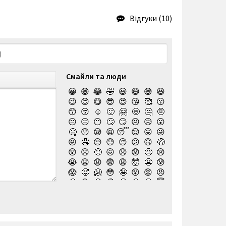
Відгуки (10)
Смайли та люди
😀
😁
😂
🤣
😃
😄
😅
😆
😉
😊
😋
😎
😍
😘
🥰
😗
😙
😚
☺️
🙂
🤗
🤩
🤔
🤨
😐
😑
😶
🙄
😏
😣
😥
😮
🤐
😯
😪
😫
😴
😌
😛
😜
😝
🤤
😒
😓
😔
😕
🙃
🤑
😲
☹️
🙁
😖
😞
😟
😤
😢
😭
😦
😧
😨
😩
🤯
😬
😰
😱
🥵
🥶
😳
🤪
😵
😡
😠
🤬
😷
🤒
🤕
🤢
🤮
🤧
😇
🤠
🥳
🥴
🥺
🤥
🤫
🤭
🧐
🤓
😈
👿
🤡
👹
👺
💀
☠️
👻
👾
🤖
💩
😺
😸
😹
👽