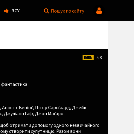
ЗСУ
Пошук
по сайту
5.8
,
фантастика
,
Аннетт Бенінґ
,
Пітер Сарсґаард
,
Джейк
с
,
Джуліанн Гаф
,
Джон Маґаро
 щоб отримати допомогу одного незвичайного
йому створити супутницю. Разом вони