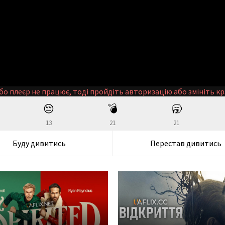
бо плеєр не працює, тоді пройдіть авторизацію або змініть кр
😔
💣
🥱
13
21
21
Буду дивитись
Перестав дивитись