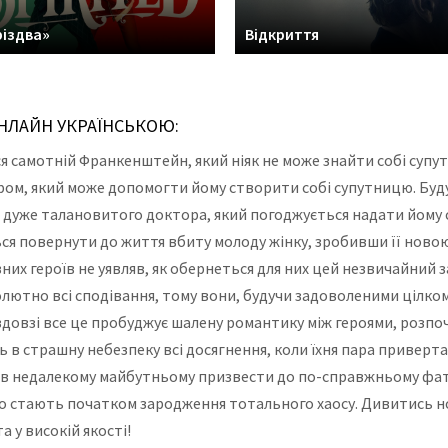
різдва»
Відкриття
ОНЛАЙН УКРАЇНСЬКОЮ:
ься самотній Франкенштейн, який ніяк не може знайти собі суп
ором, який може допомогти йому створити собі супутницю. Бу
 дуже талановитого доктора, який погоджується надати йому 
я повернути до життя вбиту молоду жінку, зробивши її нов
вних героїв не уявляв, як обернеться для них цей незвичайний 
лютно всі сподівання, тому вони, будучи задоволеними цілком
довзі все це пробуджує шалену романтику між героями, розп
 в страшну небезпеку всі досягнення, коли їхня пара привертає
е в недалекому майбутньому призвести до по-справжньому фата
що стають початком зародження тотального хаосу. Дивитись но
 у високій якості!