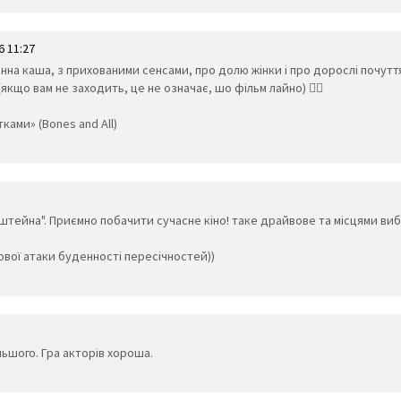
6 11:27
нна каша, з прихованими сенсами, про долю жінки і про дорослі почуття, 
кщо вам не заходить, це не означає, шо фільм лайно) 🤷‍♀️
ками» (Bones and All)
інштейна". Приємно побачити сучасне кіно! таке драйвове та місцями в
ової атаки буденності пересічностей))
льшого. Гра акторів хороша.