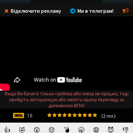
Відключити рекламу
Ми в телеграм!
Якщо Ви бачите тільки трейлер або плеєр не працює, тоді
пройдіть авторизацію або змініть країну перегляду за
допомогою ВПН!
(
2
гол.)
7.0
👍
🤣
😲
😔
💣
🥱
😧
😈
👎