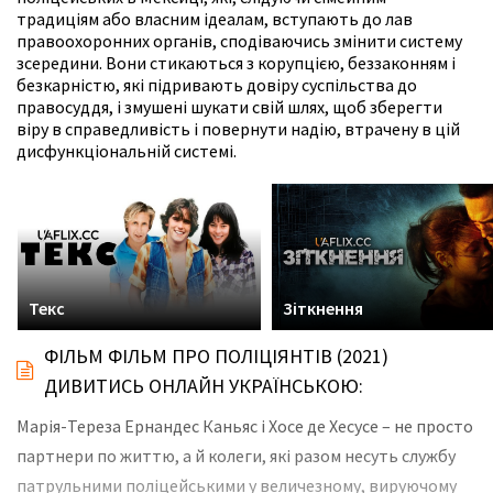
традиціям або власним ідеалам, вступають до лав
правоохоронних органів, сподіваючись змінити систему
зсередини. Вони стикаються з корупцією, беззаконням і
безкарністю, які підривають довіру суспільства до
правосуддя, і змушені шукати свій шлях, щоб зберегти
віру в справедливість і повернути надію, втрачену в цій
дисфункціональній системі.
Текс
Зіткнення
ФІЛЬМ ФІЛЬМ ПРО ПОЛІЦІЯНТІВ (2021)
ДИВИТИСЬ ОНЛАЙН УКРАЇНСЬКОЮ:
Марія-Тереза Ернандес Каньяс і Хосе де Хесусе – не просто
партнери по життю, а й колеги, які разом несуть службу
патрульними поліцейськими у величезному, вируючому