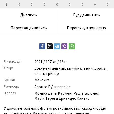
1
0
0
0
0
0
0
0
0
Дивлюсь
Буду дивитись
Перестав дивитись
Переглянув повністю
Рік виходу:
2021
/ 107 хв / 16+
Жанр:
документальний
,
кримінальний
,
драма
,
екшн
,
трилер
Країна:
Мексика
Режисер:
Алонсо Руїспаласіос
В ролях:
Моніка Дель Кармен
,
Рауль Бріонес
,
Марія Тереза Ернандес Каньяс
У документальному фільмі розкриваються складні будні
поліцейських в Мексиці, які, слідуючи сімейним