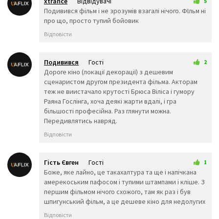
xtrance
Відвідувачі
5
🧟‍♀️
🙍‍♀️
🙍‍♂️
24 трав 2026 18:38
Подивився фільм і не зрозумів взагалі нічого. ФІльм ні
🙎‍♀️
🙎‍♂️
🙅‍♀️
про що, просто тупий бойовик
🙅‍♂️
🙆‍♀️
🙆‍♂️
Відповісти
💁‍♀️
💁‍♂️
🙋‍♀️
🙋‍♂️
🙇‍♂️
🙇‍♀️
🤦‍♂️
🤦‍♀️
🤷‍♂️
Подивився
Гості
2
🤷‍♀️
💆‍♀️
💆‍♂️
27 трав 2026 01:59
Дороге кіно (локації декорації) з дешевим
💇‍♀️
💇‍♂️
🚶‍♂️
сценаристом другом президента фільма. Акторам
🚶‍♀️
🏃‍♂️
🏃‍♀️
теж не виистачало крутості Брюса Віліса і гумору
💃
🕺
👯‍♀️
Раяна Гослінга, хоча деякі жарти вдалі, і гра
👯‍♂️
🧖‍♂️
🧖‍♀️
більшості професійна. Раз глянути можна.
Передивлятись навряд.
🧗‍♀️
🧗‍♂️
🧘‍♀️
🛀
🛌
🧘‍♂️
Відповісти
👤
🕴️
🗣️
👥
🤺
🏇
Гість Євген
Гості
1
🏂
🏌️‍♂️
⛷️
5 червня 2026 02:50
Боже, яке лайно, це такахалтура та ще і напічкана
амерекоським пафосом і тупими штампами і кліше. З
🏌️‍♀️
🏄‍♂️
🏄‍♀️
першим фільмом нічого схожого, там як раз і був
🚣‍♂️
🚣‍♀️
🏊‍♂️
шпигунський фільм, а це дешеве кіно для недолугих
🏊‍♀️
⛹️‍♂️
⛹️‍♀️
Відповісти