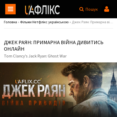
Пошук
Головна
»
Фільми Нетфлікс українською
» Джек Раян: Примарна війна / Tom Clancy's Jack Ryan: Ghost War
ДЖЕК РАЯН: ПРИМАРНА ВІЙНА ДИВИТИСЬ
ОНЛАЙН
Tom Clancy's Jack Ryan: Ghost War