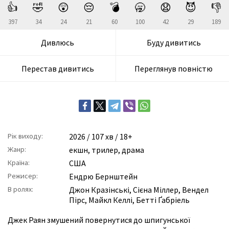
👍
🤣
😲
😔
💣
🥱
😧
😈
👎
397
34
24
21
60
100
42
29
189
Дивлюсь
Буду дивитись
Перестав дивитись
Переглянув повністю
Рік виходу:
2026
/ 107 хв / 18+
Жанр:
екшн
,
трилер
,
драма
Країна:
США
Режисер:
Ендрю Бернштейн
В ролях:
Джон Кразінські
,
Сієна Міллер
,
Вендел
Пірс
,
Майкл Келлі
,
Бетті Ґабріель
Джек Раян змушений повернутися до шпигунської