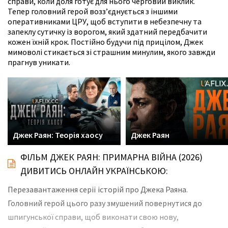
справи, коли доля готує для нього черговий виклик.
Тепер головний герой возз’єднується з іншими
оперативниками ЦРУ, щоб вступити в небезпечну та
запеклу сутичку із ворогом, який здатний передбачити
кожен їхній крок. Постійно будучи під прицілом, Джек
мимоволі стикається зі страшним минулим, якого завжди
прагнув уникати.
Джек Раян: Теорія хаосу
Джек Раян
ФІЛЬМ ДЖЕК РАЯН: ПРИМАРНА ВІЙНА (2026)
ДИВИТИСЬ ОНЛАЙН УКРАЇНСЬКОЮ:
Перезавантаження серії історій про Джека Раяна.
Головний герой цього разу змушений повернутися до
шпигунської справи, щоб виконати свою нову,