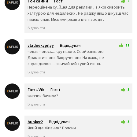
Той самий
Гості
8
🤧
😇
🤠
21 трав 2026 22:30
Переоцінена ху..й..ня для реклами , з якої сквозить
🥳
🥴
🥺
халтурою для недалеких . Не раджу якщо цінуєш час
🤥
🤫
🤭
і маєш смак. Місцями ржав з цієї пародії .
🧐
🤓
😈
Відповісти
👿
🤡
👹
👺
💀
☠️
👻
👾
👽
vladnekypilyy
Відвідувачі
11
🤖
💩
😺
21 трав 2026 23:00
чекав чогось... крутішого. Серйознішого.
😸
😹
😻
Драматичного. Закрученого. На жаль, не
😼
😽
🙀
справдилось... звичайний тупий екшн.
😿
😾
🙈
Відповісти
🙉
🙊
👶
🧒
👦
👧
🧑
👨
👩
Гість Vik
Гості
3
🧓
👴
👵
22 трав 2026 20:34
живчик бачили?
👨‍🎓
👨‍⚕️
👩‍⚕️
Відповісти
👩‍🎓
👨‍🏫
👩‍🏫
👨‍🌾
👨‍⚖️
👩‍⚖️
👩‍🌾
👨‍🍳
👩‍🍳
bunker2
Відвідувачі
3
👨‍🔧
👩‍🔧
👨‍🏭
22 трав 2026 21:46
Який ще Живчик? Поясни
👩‍🏭
👨‍💼
👩‍💼
Відповісти