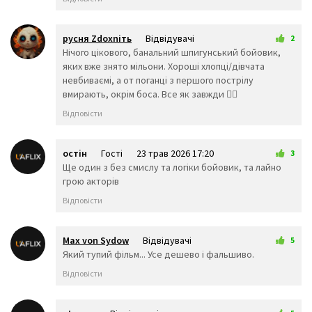
👨‍🔬
👩‍🔬
👨‍💻
👩‍💻
👨‍🎤
👩‍🎤
👨‍🎨
👩‍🎨
👨‍✈️
русня Zdoxniть
Відвідувачі
2
👨‍🚀
👩‍🚀
👩‍✈️
22 трав 2026 23:17
Нічого цікового, банальний шпигунський бойовик,
👨‍🚒
👩‍🚒
👮‍♂️
яких вже знято мільони. Хороші хлопці/дівчата
👮‍♀️
🕵️‍♂️
🕵️‍♀️
невбиваємі, а от поганці з першого пострілу
💂‍♂️
💂‍♀️
👷‍♂️
вмирають, окрім боса. Все як завжди 🤷‍♂️
🤴
👸
👷‍♀️
Відповісти
👲
👳‍♂️
👳‍♀️
🧕
🧔
👱‍♂️
👨‍🦰
👩‍🦰
остін
Гості
23 трав 2026 17:20
👱‍♀️
3
Ще один з без смислу та логіки бойовик, та лайно
👨‍🦱
👩‍🦱
👨‍🦲
грою акторів
👩‍🦲
👨‍🦳
👩‍🦳
🤵
👰
🤰
Відповісти
🤱
👼
🎅
🤶
🦸‍♀️
🦸‍♂️
🦹‍♀️
🦹‍♂️
🧙‍♀️
Max von Sydow
Відвідувачі
5
23 трав 2026 18:52
Який тупий фільм... Усе дешево і фальшиво.
🧙‍♂️
🧚‍♀️
🧚‍♂️
🧛‍♀️
🧛‍♂️
🧜‍♂️
Відповісти
🧜‍♀️
🧝‍♂️
🧝‍♀️
🧞‍♂️
🧞‍♀️
🧟‍♂️