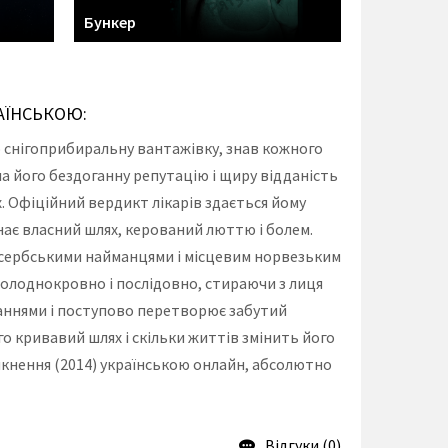
Бункер
АЇНСЬКОЮ:
ю снігоприбиральну вантажівку, знав кожного
а його бездоганну репутацію і щиру відданість
х. Офіційний вердикт лікарів здається йому
инає власний шлях, керований люттю і болем.
ж сербськими найманцями і місцевим норвезьким
 холоднокровно і послідовно, стираючи з лиця
ованнями і поступово перетворює забутий
го кривавий шлях і скільки життів змінить його
икнення (2014) українською онлайн, абсолютно
Відгуки (0)