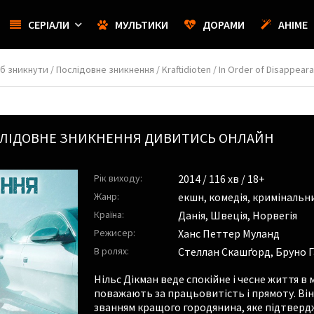
СЕРІАЛИ
МУЛЬТИКИ
ДОРАМИ
АНІМЕ
б зникнути / Послідовне зникнення / Kraftidioten / In Order of Disappear
ОСЛІДОВНЕ ЗНИКНЕННЯ ДИВИТИСЬ ОНЛАЙН
Рік виходу:
2014
/ 116 хв / 18+
Жанр:
екшн
,
комедія
,
кримінальн
Країна:
Данія, Швеція, Норвегія
Режисер:
Ханс Петтер Муланд
В ролях:
Стеллан Скашґорд
,
Бруно 
Нільс Дікман веде спокійне і чесне життя в
поважають за працьовитість і прямоту. Ві
званням кращого городянина, яке підтвердж