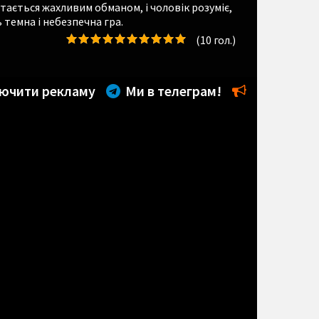
тається жахливим обманом, і чоловік розуміє,
 темна і небезпечна гра.
(
10
гол.)
ючити рекламу
Ми в телеграм!