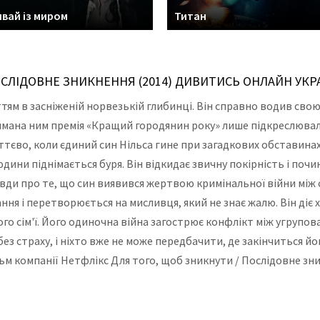
вай із миром
Титан
ОСЛІДОВНЕ ЗНИКНЕННЯ (2014) ДИВИТИСЬ ОНЛАЙН УКР
ттям в засніженій норвезькій глибинці. Він справно водив сво
тримана ним премія «Кращий городянин року» лише підкреслювал
иттєво, коли єдиний син Нільса гине при загадкових обставина
юдини піднімається буря. Він відкидає звичну покірність і поч
вди про те, що син виявився жертвою кримінальної війни мі
ння і перетворюється на мисливця, який не знає жалю. Він діє
його сім'ї. Його одиночна війна загострює конфлікт між угруп
без страху, і ніхто вже не може передбачити, де закінчиться йо
ьм компанії Нетфлікс Для того, щоб зникнути / Послідовне зн