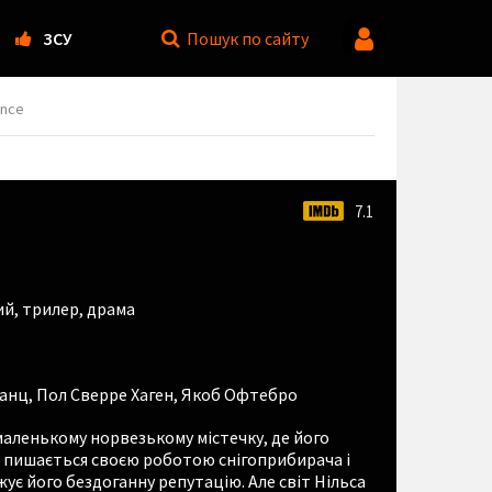
ЗСУ
Пошук
по сайту
ance
7.1
ий
,
трилер
,
драма
Ганц
,
Пол Сверре Хаген
,
Якоб Офтебро
 маленькому норвезькому містечку, де його
н пишається своєю роботою снігоприбирача і
ує його бездоганну репутацію. Але світ Нільса