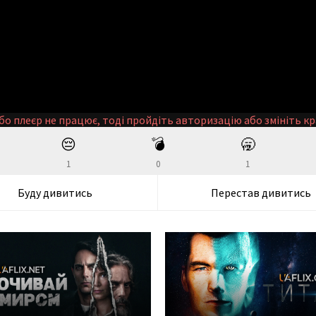
бо плеєр не працює, тоді пройдіть авторизацію або змініть кр
😔
💣
🥱
1
0
1
Буду дивитись
Перестав дивитись