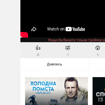
Якщо Ви бачите тільки трейлер а
👍
🤣
😲
21
1
0
Дивлюсь