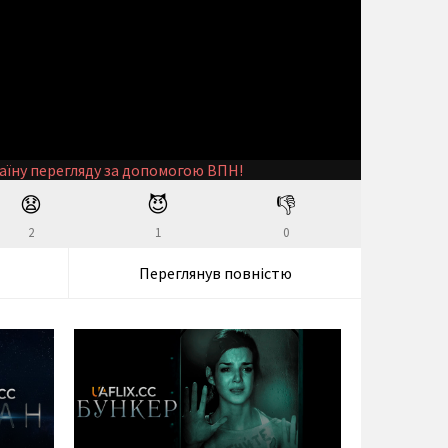
аїну перегляду за допомогою ВПН!
😧
😈
👎
2
1
0
Переглянув повністю