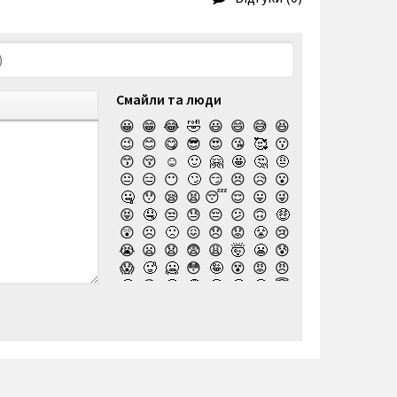
Смайли та люди
😀
😁
😂
🤣
😃
😄
😅
😆
😉
😊
😋
😎
😍
😘
🥰
😗
😙
😚
☺️
🙂
🤗
🤩
🤔
🤨
😐
😑
😶
🙄
😏
😣
😥
😮
🤐
😯
😪
😫
😴
😌
😛
😜
😝
🤤
😒
😓
😔
😕
🙃
🤑
😲
☹️
🙁
😖
😞
😟
😤
😢
😭
😦
😧
😨
😩
🤯
😬
😰
😱
🥵
🥶
😳
🤪
😵
😡
😠
🤬
😷
🤒
🤕
🤢
🤮
🤧
😇
🤠
🥳
🥴
🥺
🤥
🤫
🤭
🧐
🤓
😈
👿
🤡
👹
👺
💀
☠️
👻
👾
🤖
💩
😺
😸
😹
👽
😻
😼
😽
🙀
😿
😾
🙈
🙉
🙊
👶
🧒
👦
👧
🧑
👨
👩