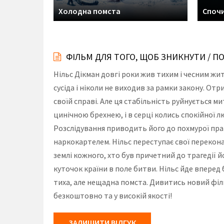
Холодна помста
Спочи
ФІЛЬМ ДЛЯ ТОГО, ЩОБ ЗНИКНУТИ / П
Нільс Дікман довгі роки жив тихим і чесним жи
сусіда і ніколи не виходив за рамки закону. О
своїй справі. Але ця стабільність руйнується м
цинічною брехнею, і в серці колись спокійної л
Розслідування приводить його до похмурої пра
наркокартелем. Нільс переступає свої перекона
землі кожного, хто був причетний до трагедії 
куточок країни в поле битви. Нільс йде вперед 
тиха, але нещадна помста. Дивитись новий філ
безкоштовно та у високій якості!
ЗАЛИШИТИ ВІДГУК