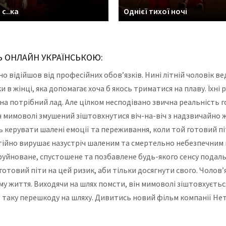
 с..ка
Однієї тихої ночі
Ь ОНЛАЙН УКРАЇНСЬКОЮ:
о відійшов від професійних обов’язків. Нині літній чоловік в
 в жінці, яка допомагає хоча б якось триматися на плаву. Їхн
на потрібний лад. Але цілком несподівано звична реальність г
 мимоволі змушений зіштовхнутися віч-на-віч з надзвичайно
керувати шалені емоції та переживання, коли той готовий піт
стійно вирушає назустріч шаленим та смертельно небезпечним
зруйноване, спустошене та позбавлене будь-якого сенсу подал
 готовий піти на цей ризик, аби тільки досягнути свого. Чолов
ому життя. Виходячи на шлях помсти, він мимоволі зіштовхуєт
 таку перешкоду на шляху. Дивитись новий фільм компанії Не