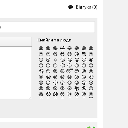
Відгуки (3)
Смайли та люди
😀
😁
😂
🤣
😃
😄
😅
😆
😉
😊
😋
😎
😍
😘
🥰
😗
😙
😚
☺️
🙂
🤗
🤩
🤔
🤨
😐
😑
😶
🙄
😏
😣
😥
😮
🤐
😯
😪
😫
😴
😌
😛
😜
😝
🤤
😒
😓
😔
😕
🙃
🤑
😲
☹️
🙁
😖
😞
😟
😤
😢
😭
😦
😧
😨
😩
🤯
😬
😰
😱
🥵
🥶
😳
🤪
😵
😡
😠
🤬
😷
🤒
🤕
🤢
🤮
🤧
😇
🤠
🥳
🥴
🥺
🤥
🤫
🤭
🧐
🤓
😈
👿
🤡
👹
👺
💀
☠️
👻
👾
🤖
💩
😺
😸
😹
👽
😻
😼
😽
🙀
😿
😾
🙈
🙉
0