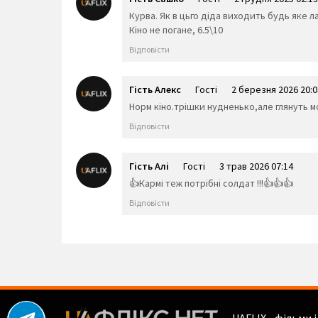
Курва. Як в цьго діда виходить будь яке 
Кіно не погане, 6.5\10
Відповісти
Гість Алекс
Гості
2 березня 2026 20:0
Норм кіно.трішки нудненько,але глянуть мо
Відповісти
Гість Алі
Гості
3 трав 2026 07:14
👍Кармі теж потрібні солдат !!!👍👍👍
Відповісти
UAFLIX - фільми 