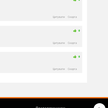
🙊
👶
🧒
👦
👧
🧑
👨
👩
🧓
👴
👵
👨‍🎓
👩‍🎓
👨‍🏫
👨‍⚕️
👩‍⚕️
👩‍🏫
👨‍🌾
👩‍🌾
👨‍🍳
👩‍🍳
👨‍🔧
👨‍⚖️
👩‍⚖️
Цитувати
Скарга
👩‍🔧
👨‍🏭
👩‍🏭
👨‍💼
👩‍💼
👨‍🔬
👩‍🔬
👨‍💻
👩‍💻
👨‍🎤
👩‍🎤
👨‍🎨
👩‍🎨
👨‍🚀
👨‍✈️
👩‍✈️
👩‍🚀
👨‍🚒
👩‍🚒
👮‍♂️
👮‍♀️
🕵️‍♂️
🕵️‍♀️
💂‍♂️
0
🤴
👸
👲
💂‍♀️
👷‍♂️
👷‍♀️
👳‍♂️
👳‍♀️
🧕
🧔
👨‍🦰
👩‍🦰
👨‍🦱
👩‍🦱
👱‍♂️
👱‍♀️
Цитувати
Скарга
👨‍🦲
👩‍🦲
👨‍🦳
👩‍🦳
🤵
👰
🤰
🤱
👼
🎅
🤶
🦸‍♀️
🦸‍♂️
🦹‍♀️
🦹‍♂️
🧙‍♀️
🧙‍♂️
🧚‍♀️
🧚‍♂️
🧛‍♀️
🧛‍♂️
🧜‍♂️
🧜‍♀️
🧝‍♂️
0
🧝‍♀️
🧞‍♂️
🧞‍♀️
🧟‍♂️
🧟‍♀️
🙍‍♀️
🙍‍♂️
🙎‍♀️
🙎‍♂️
🙅‍♀️
🙅‍♂️
🙆‍♀️
🙆‍♂️
💁‍♀️
💁‍♂️
🙋‍♀️
Цитувати
Скарга
🙋‍♂️
🙇‍♂️
🙇‍♀️
🤦‍♂️
🤦‍♀️
🤷‍♂️
🤷‍♀️
💆‍♀️
💃
💆‍♂️
💇‍♀️
💇‍♂️
🚶‍♂️
🚶‍♀️
🏃‍♂️
🏃‍♀️
🕺
👯‍♀️
👯‍♂️
🧖‍♂️
🧖‍♀️
🧗‍♀️
🧗‍♂️
🧘‍♀️
🛀
🛌
👤
👥
🤺
🧘‍♂️
🕴️
🗣️
🏇
🏂
🏌️‍♂️
🏌️‍♀️
🏄‍♂️
🏄‍♀️
🚣‍♂️
⛷️
🚣‍♀️
🏊‍♂️
🏊‍♀️
🏋️‍♂️
🏋️‍♀️
🚴‍♂️
⛹️‍♂️
⛹️‍♀️
Правовласникам