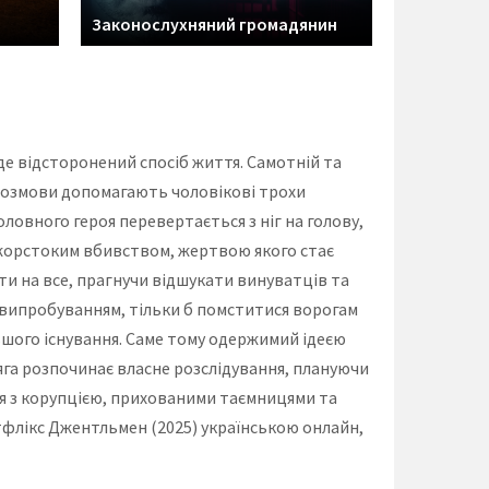
Законослухняний громадянин
еде відсторонений спосіб життя. Самотній та
і розмови допомагають чоловікові трохи
оловного героя перевертається з ніг на голову,
 жорстоким вбивством, жертвою якого стає
и на все, прагнучи відшукати винуватців та
 випробуванням, тільки б помститися ворогам
ьшого існування. Саме тому одержимий ідеєю
’яга розпочинає власне розслідування, плануючи
ься з корупцією, прихованими таємницями та
тфлікс Джентльмен (2025) українською онлайн,