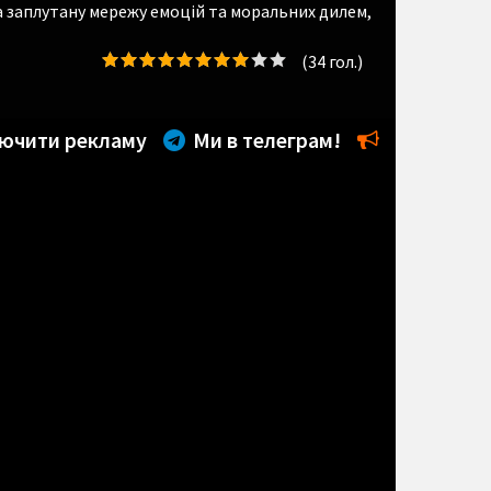
а заплутану мережу емоцій та моральних дилем,
(
34
гол.)
ючити рекламу
Ми в телеграм!