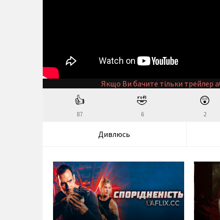
Якщо Ви бачите тільки трейлер а
👍
🤣
😲
87
6
2
Дивлюсь