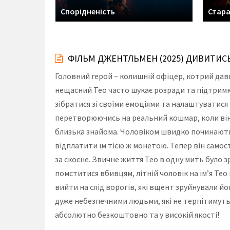
Спорідненість
Стара
ФІЛЬМ ДЖЕНТЛЬМЕН (2025) ДИВИТИС
Головний герой – колишній офіцер, котрий давн
нещасний Тео часто шукає розради та підтримки
зібратися зі своїми емоціями та налаштуватися 
перетворюючись на реальний кошмар, коли він
близька знайома. Чоловіком швидко починають 
відплатити їм тією ж монетою. Тепер він само
за скоєне. Звичне життя Тео в одну мить було 
помститися вбивцям, літній чоловік на ім’я Тео
вийти на слід ворогів, які вщент зруйнували й
дуже небезпечними людьми, які не терпітимуть
абсолютно безкоштовно та у високій якості!