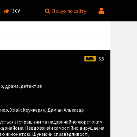
ЗСУ
Пошук
по сайту
5.5
ер
,
драма
,
детектив
анер
,
Ховік Кеучкерян
,
Даміан Альказар
вхується зі страшним та надзвичайно жорстоким
а знайома. Невдовзі він самостійно вирушає на
ією ж монетою. Шукаючи справедливості,