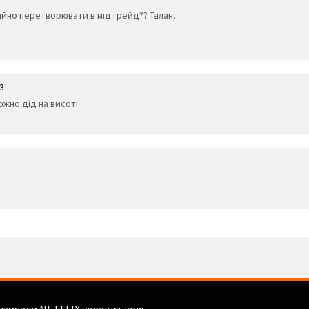
лайно перетворювати в мід грейд?? Талан.
3
жно.дід на висоті.
і серіали NETFLIX українською