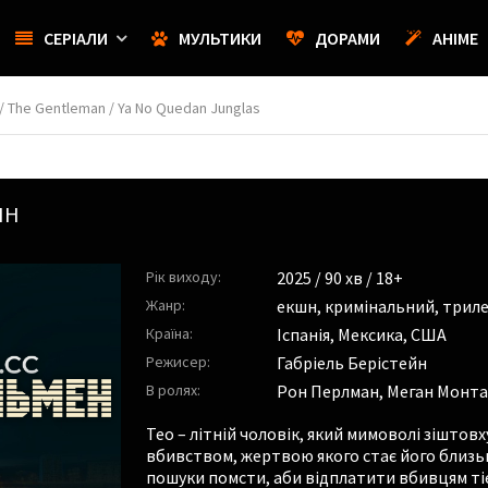
СЕРІАЛИ
МУЛЬТИКИ
ДОРАМИ
АНІМЕ
 The Gentleman / Ya No Quedan Junglas
ЙН
Рік виходу:
2025
/ 90 хв / 18+
Жанр:
екшн
,
кримінальний
,
трил
Країна:
Іспанія, Мексика, США
Режисер:
Габріель Берістейн
В ролях:
Рон Перлман
,
Меган Монт
Тео – літній чоловік, який мимоволі зішто
вбивством, жертвою якого стає його близьк
пошуки помсти, аби відплатити вбивцям т