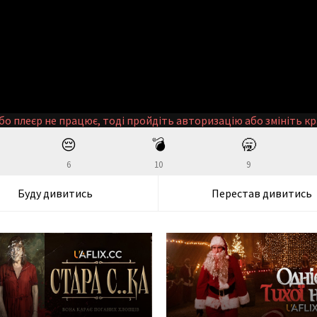
бо плеєр не працює, тоді пройдіть авторизацію або змініть кр
😔
💣
🥱
6
10
9
Буду дивитись
Перестав дивитись