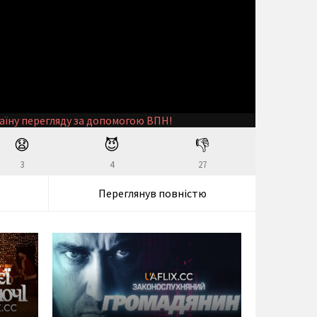
аїну перегляду за допомогою ВПН!
😧
😈
👎
3
4
27
Переглянув повністю