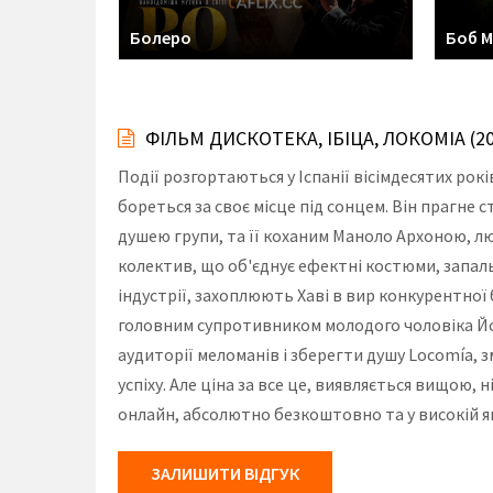
Болеро
Боб М
ФІЛЬМ ДИСКОТЕКА, ІБІЦА, ЛОКОМІА (
Події розгортаються у Іспанії вісімдесятих рок
бореться за своє місце під сонцем. Він прагне 
душею групи, та її коханим Маноло Архоною, л
колектив, що об'єднує ефектні костюми, запаль
індустрії, захоплюють Хаві в вир конкурентної
головним супротивником молодого чоловіка Йог
аудиторії меломанів і зберегти душу Locomía, з
успіху. Але ціна за все це, виявляється вищою, 
онлайн, абсолютно безкоштовно та у високій я
ЗАЛИШИТИ ВІДГУК