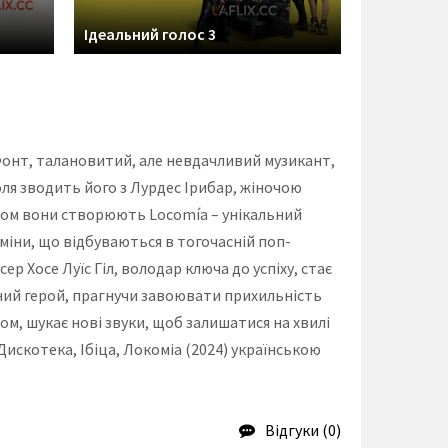
Ідеальний голос 3
і Фонт, талановитий, але невдачливий музикант,
оля зводить його з Лурдес Ірибар, жіночою
азом вони створюють Locomía – унікальний
міни, що відбуваються в тогочасній поп-
 Хосе Луїс Гіл, володар ключа до успіху, стає
ний герой, прагнучи завоювати прихильність
зом, шукає нові звуки, щоб залишатися на хвилі
 Дискотека, Ібіца, Локоміа (2024) українською
Відгуки (0)