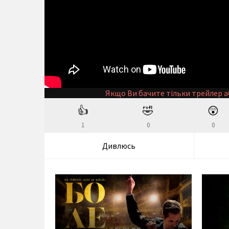
Якщо Ви бачите тільки трейлер а
👍
🤣
😲
1
0
0
Дивлюсь