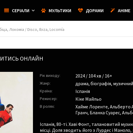
СЕРІАЛИ
МУЛЬТИКИ
ДОРАМИ
АНІМЕ
іца, Локоміа / Disco, Ibiza, Locomía
ИВИТИСЬ ОНЛАЙН
Рік виходу:
2024
/ 104 хв / 16+
Жанр:
драма
,
біографія
,
музични
Країна:
Іспанія
Режисер:
Кіке Майльо
В ролях:
Хайме Лоренте
,
Альберто 
Гранч
,
Бланка Суарес
,
Альб
Іспанія, 80-ті. Хаві Фонт, талановитий музик
місці. Доля зводить його з Лурдес і Маноло