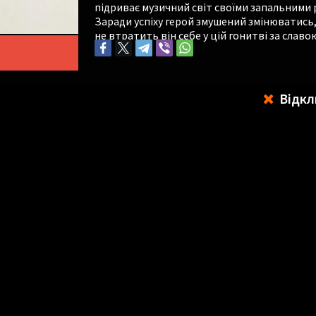
підриває музичний світ своїми запальними
Заради успіху герой змушений змінюватись,
не втратить він себе у цій гонитві за славо
Відкл