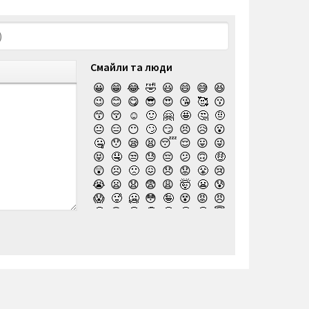
Смайли та люди
😀
😁
😂
🤣
😃
😄
😅
😆
😉
😊
😋
😎
😍
😘
🥰
😗
😙
😚
☺️
🙂
🤗
🤩
🤔
🤨
😐
😑
😶
🙄
😏
😣
😥
😮
🤐
😯
😪
😫
😴
😌
😛
😜
😝
🤤
😒
😓
😔
😕
🙃
🤑
😲
☹️
🙁
😖
😞
😟
😤
😢
😭
😦
😧
😨
😩
🤯
😬
😰
😱
🥵
🥶
😳
🤪
😵
😡
😠
🤬
😷
🤒
🤕
🤢
🤮
🤧
😇
🤠
🥳
🥴
🥺
🤥
🤫
🤭
🧐
🤓
😈
👿
🤡
👹
👺
💀
☠️
👻
👾
🤖
💩
😺
😸
😹
👽
😻
😼
😽
🙀
😿
😾
🙈
🙉
🙊
👶
🧒
👦
👧
🧑
👨
👩
🧓
👴
👵
👨‍🎓
👩‍🎓
👨‍🏫
👨‍⚕️
👩‍⚕️