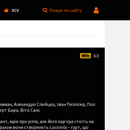
ЗСУ
Пошук
по сайту
6.0
й
Амман
,
Алехандро Спейцер
,
Іван Пеллісер
,
Пол
ерт Баро
,
Віто Санс
ант, мріє про успіх, але його кар'єра стоїть на
, разом вони створюють Locomía – гурт, що