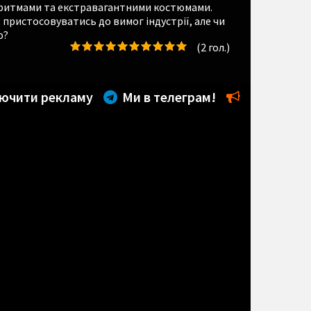
 ритмами та екстравагантними костюмами.
 пристосовуватись до вимог індустрії, але чи
ю?
(
2
гол.)
ючити рекламу
Ми в телеграм!