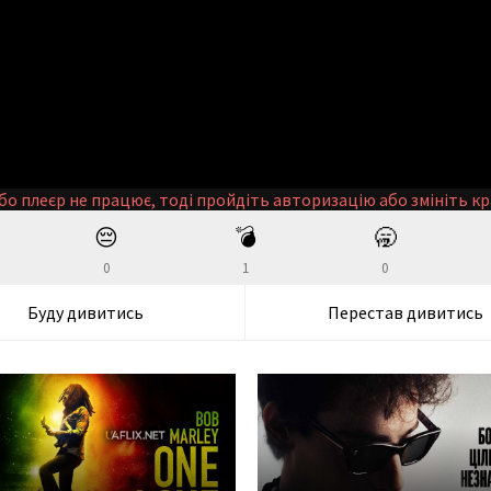
бо плеєр не працює, тоді пройдіть авторизацію або змініть кр
😔
💣
🥱
0
1
0
Буду дивитись
Перестав дивитись