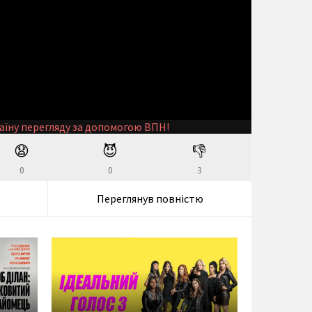
аїну перегляду за допомогою ВПН!
😧
😈
👎
0
0
3
Переглянув повністю