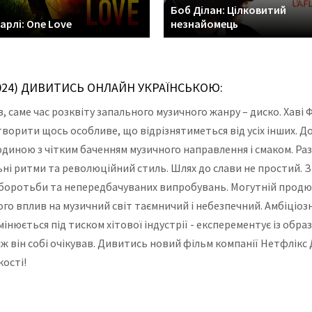
Боб Ділан: Цілковитий
арлі: One Love
незнайомець
2024) ДИВИТИСЬ ОНЛАЙН УКРАЇНСЬКОЮ:
ів, саме час розквіту запального музичного жанру – диско. Хав
створити щось особливе, що відрізнятиметься від усіх інших. Д
юдиною з чітким баченням музичного направлення і смаком. Р
ні ритми та революційний стиль. Шлях до слави не простий. З
 боротьби та непередбачуваних випробувань. Могутній продюсер
о вплив на музичний світ таємничий і небезпечний. Амбіціоз
мінюється під тиском хітової індустрії - експерементує із обра
ніж він собі очікував. Дивитись новий фільм компанії Нетфлікс
кості!