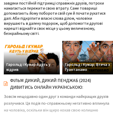
завдяки постійній підтримці справжніх друзів, потрохи
намагається пережити свою втрату. Саме товариші
допомагають йому побороти свій сум й почати рухатися
далі. Аби підкріпити власні слова ділом, чоловіки
вирушають в далеку подорож, щоб допомогти другові
нарешті віднайти своє місце у цьому величезному,
безкрайньому світі.
Гарольд і Кумар йдуть у
Гарольд і Кумар: Втеча з
відрив
Гуантанамо
ФІЛЬМ ДИКИЙ, ДИКИЙ ПЕНДЖАБ (2024)
ДИВИТИСЬ ОНЛАЙН УКРАЇНСЬКОЮ:
Зовсім нещодавно один друг з команди найкращих друзів
розлучився. Ця подія по-справжньому негативно вплинула
на чоловіка, оскільки він щиро кохав свою колишню