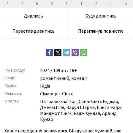
8
2
0
0
1
1
0
1
4
Дивлюсь
Буду дивитись
Перестав дивитись
Переглянув повністю
Рік виходу:
2024
/ 109 хв / 16+
Жанр:
романтичний
,
комедія
Країна:
Індія
Режисер:
Сімарпріт Сінгх
В ролях:
Патралекхаа Пол
,
Санні Сінгх Ніджар
,
Джейзі Гілл
,
Варун Шарма
,
Ішита Радж
,
Манджот Сінгх
,
Радж Хундал
,
Арвінд
Кумар
Ханне нещодавно розлучився. Він дуже засмучений, але