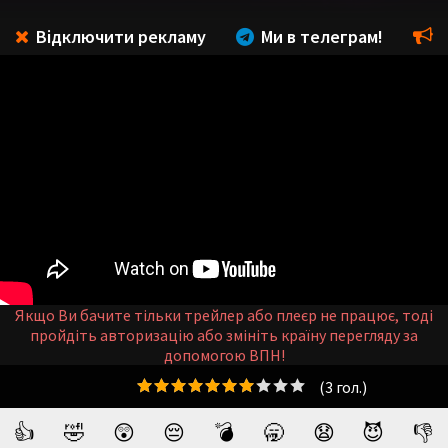
Відключити рекламу
Ми в телеграм!
Якщо Ви бачите тільки трейлер або плеєр не працює, тоді
пройдіть авторизацію або змініть країну перегляду за
допомогою ВПН!
(
3
гол.)
👍
🤣
😲
😔
💣
🥱
😧
😈
👎