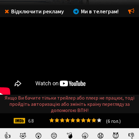
Відключити рекламу
Ми в телеграм!
Якщо Ви бачите тільки трейлер або плеєр не працює, тоді
пройдіть авторизацію або змініть країну перегляду за
допомогою ВПН!
(
6
гол.)
6.8
👍
🤣
😲
😔
💣
🥱
😧
😈
👎