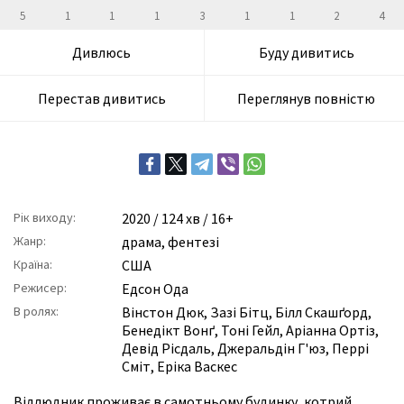
5
1
1
1
3
1
1
2
4
Дивлюсь
Буду дивитись
Перестав дивитись
Переглянув повністю
Рік виходу:
2020
/ 124 хв / 16+
Жанр:
драма
,
фентезі
Країна:
США
Режисер:
Едсон Ода
В ролях:
Вінстон Дюк
,
Зазі Бітц
,
Білл Скашґорд
,
Бенедікт Вонґ
,
Тоні Гейл
,
Аріанна Ортіз
,
Девід Рісдаль
,
Джеральдін Г'юз
,
Перрі
Сміт
,
Еріка Васкес
Відлюдник проживає в самотньому будинку, котрий