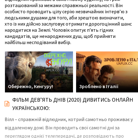
розташований за межами справжньої реальності. Він
особисто проводить цілу серію незвичайних інтерв’ю з
людськими душами для того, аби зрештою визначити,
хто із них дійсно заслуговує отримати дорогоцінний шанс
народитися на Землі. Чоловік опитує п’ять гідних
кандидатів, ще ненароджених душ, щоб прийняти
найбільш несподіваний вибір.
Обережно, Кенгуру!
Зроблено в Італії
ФІЛЬМ ДЕВ’ЯТЬ ДНІВ (2020) ДИВИТИСЬ ОНЛАЙН
УКРАЇНСЬКОЮ:
Вілл – справжній відлюдник, котрий самотньо проживає у
віддаленому домі. Він проводить свої самотні дні за
переглядом однієї телепередачі, де розповідають про