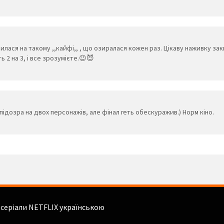
ася на такому ,,кайфі,, , що озиралася кожен раз. Цікаву наживку закин
ь 2 на 3, і все зрозумієте.😉😈
підозра на двох персонажів, але фінал геть обескуражив.) Норм кіно.
і серіали NETFLIX українською