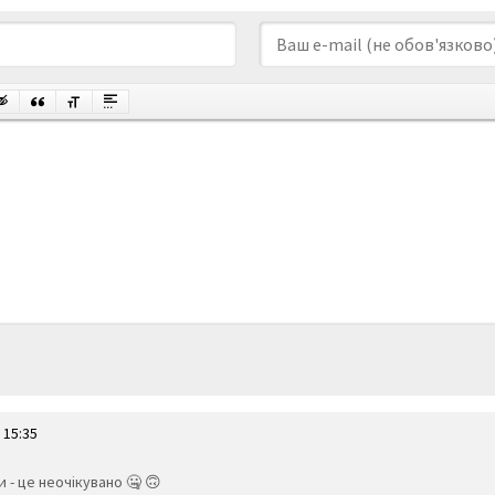
 15:35
 - це неочікувано 🤐 🙃