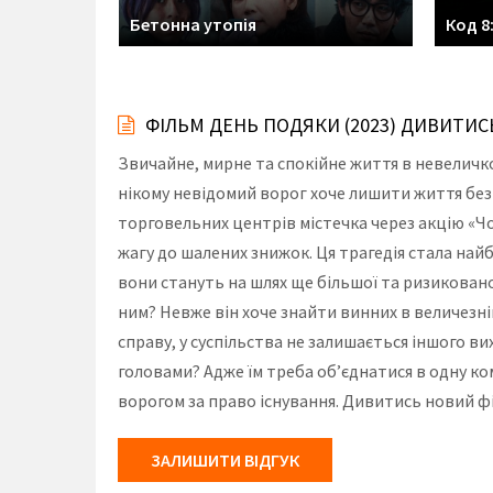
Бетонна утопія
Код 8
ФІЛЬМ ДЕНЬ ПОДЯКИ (2023) ДИВИТИС
Звичайне, мирне та спокійне життя в невеличк
нікому невідомий ворог хоче лишити життя безн
торговельних центрів містечка через акцію «Чо
жагу до шалених знижок. Ця трагедія стала найб
вони стануть на шлях ще більшої та ризиковано
ним? Невже він хоче знайти винних в величезні
справу, у суспільства не залишається іншого в
головами? Адже їм треба об’єднатися в одну к
ворогом за право існування. Дивитись новий фі
ЗАЛИШИТИ ВІДГУК