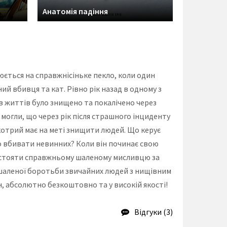
Анатомія падіння
юється на справжнісіньке пекло, коли один
й вбивця та кат. Рівно рік назад в одному з
ів життів було знищено та покалічено через
 могли, що через рік після страшного інциденту
 котрий має на меті знищити людей. Що керує
сто вбивати невинних? Коли він починає свою
отистояти справжньому шаленому мисливцю за
у шаленої боротьби звичайних людей з нищівним
, абсолютно безкоштовно та у високій якості!
Відгуки (3)