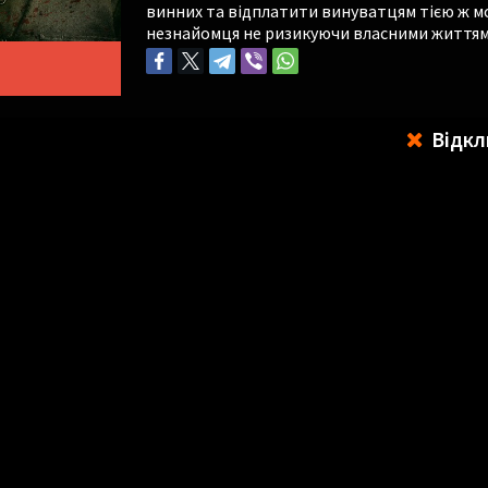
винних та відплатити винуватцям тією ж 
незнайомця не ризикуючи власними життя
Відкл