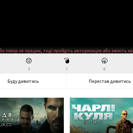
бо плеєр не працює, тоді пройдіть авторизацію або змініть кр
😔
💣
🥱
3
7
8
Буду дивитись
Перестав дивитись