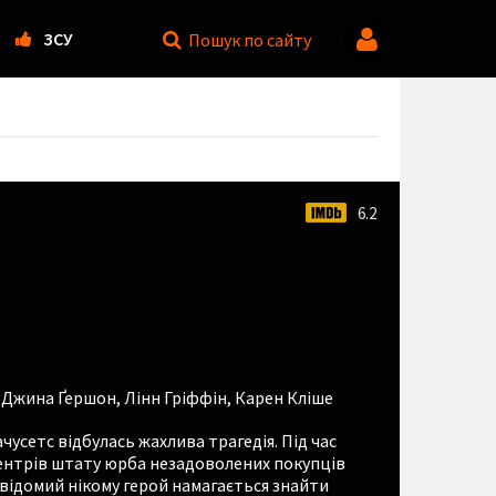
ЗСУ
Пошук
по сайту
6.2
,
Джина Ґершон
,
Лінн Гріффін
,
Карен Кліше
чусетс відбулась жахлива трагедія. Під час
ентрів штату юрба незадоволених покупців
відомий нікому герой намагається знайти