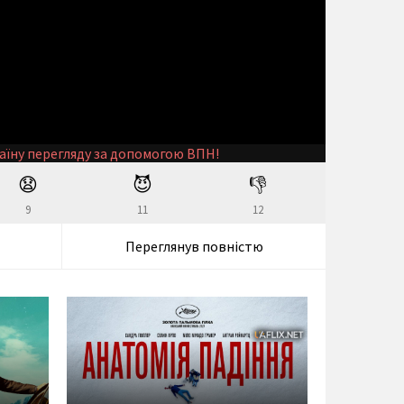
аїну перегляду за допомогою ВПН!
😧
😈
👎
9
11
12
Переглянув повністю