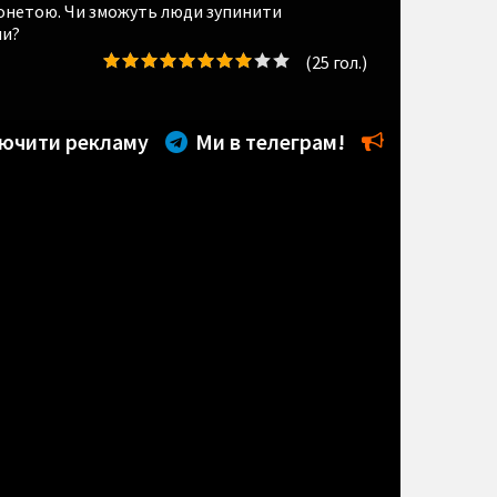
монетою. Чи зможуть люди зупинити
ми?
(
25
гол.)
ючити рекламу
Ми в телеграм!