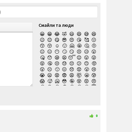
Смайли та люди
😀
😁
😂
🤣
😃
😄
😅
😆
😉
😊
😋
😎
😍
😘
🥰
😗
😙
😚
☺️
🙂
🤗
🤩
🤔
🤨
😐
😑
😶
🙄
😏
😣
😥
😮
🤐
😯
😪
😫
😴
😌
😛
😜
😝
🤤
😒
😓
😔
😕
🙃
🤑
😲
☹️
🙁
😖
😞
😟
😤
😢
😭
😦
😧
😨
😩
🤯
😬
😰
😱
🥵
🥶
😳
🤪
😵
😡
😠
🤬
😷
🤒
🤕
🤢
🤮
🤧
😇
🤠
🥳
🥴
🥺
🤥
🤫
🤭
🧐
🤓
😈
👿
🤡
👹
👺
💀
☠️
👻
👾
🤖
💩
😺
😸
😹
👽
😻
😼
😽
🙀
😿
😾
🙈
🙉
0
🙊
👶
🧒
👦
👧
🧑
👨
👩
🧓
👴
👵
👨‍🎓
👩‍🎓
👨‍🏫
👨‍⚕️
👩‍⚕️