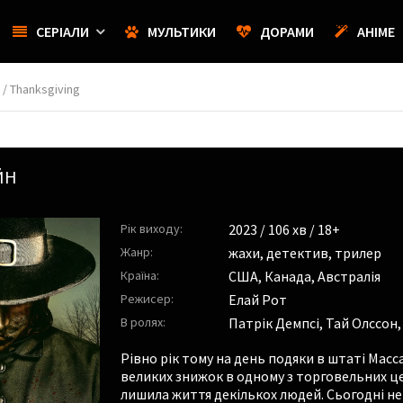
СЕРІАЛИ
МУЛЬТИКИ
ДОРАМИ
АНІМЕ
/ Thanksgiving
ЙН
Рік виходу:
2023
/ 106 хв / 18+
Жанр:
жахи
,
детектив
,
трилер
Країна:
США, Канада, Австралія
Режисер:
Елай Рот
В ролях:
Патрік Демпсі
,
Тай Олссон
Рівно рік тому на день подяки в штаті Масса
великих знижок в одному з торговельних ц
лишила життя декількох людей. Сьогодні не