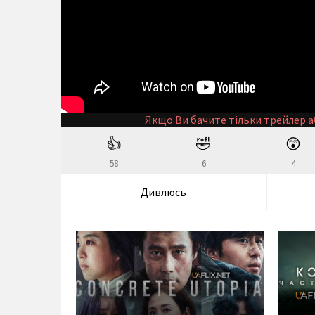
Якщо Ви бачите тільки трейлер а
👍
🤣
😲
58
6
4
Дивлюсь