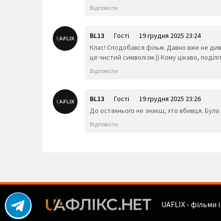
Відповісти
BL13
Гості
19 грудня 2025 23:24
Клас! Сподобався фільм. Давно вже не дивил
це чистий символізм.)) Кому цікаво, поділіт
Відповісти
BL13
Гості
19 грудня 2025 23:26
До останнього не знаєш, хто вбивця. Була 
Відповісти
UAFLIX - фільми 