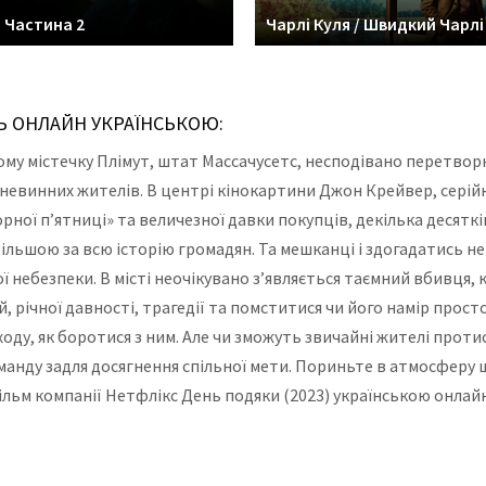
: Частина 2
Чарлі Куля / Швидкий Чарлі
Ь ОНЛАЙН УКРАЇНСЬКОЮ:
ому містечку Плімут, штат Массачусетс, несподівано перетвор
евинних жителів. В центрі кінокартини Джон Крейвер, серійни
рної п’ятниці» та величезної давки покупців, декілька десятк
ільшою за всю історію громадян. Та мешканці і здогадатись не
ї небезпеки. В місті неочікувано з’являється таємний вбивця,
й, річної давності, трагедії та помститися чи його намір про
иходу, як боротися з ним. Але чи зможуть звичайні жителі пр
оманду задля досягнення спільної мети. Пориньте в атмосфер
льм компанії Нетфлікс День подяки (2023) українською онлайн