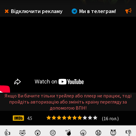
Відключити рекламу
Ми в телеграм!
Якщо Ви бачите тільки трейлер або плеєр не працює, тоді
пройдіть авторизацію або змініть країну перегляду за
допомогою ВПН!
(
16
гол.)
4.5
👍
🤣
😲
😔
💣
🥱
😧
😈
👎