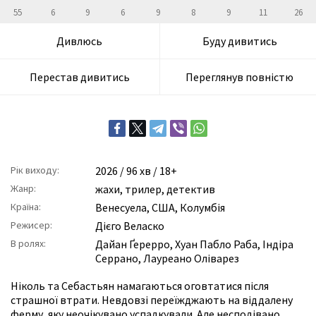
55
6
9
6
9
8
9
11
26
Дивлюсь
Буду дивитись
Перестав дивитись
Переглянув повністю
Рік виходу:
2026
/ 96 хв / 18+
Жанр:
жахи
,
трилер
,
детектив
Країна:
Венесуела, США, Колумбія
Режисер:
Дієго Веласко
В ролях:
Дайан Ґерерро
,
Хуан Пабло Раба
,
Індіра
Серрано
,
Лауреано Оліварез
Ніколь та Себастьян намагаються оговтатися після
страшної втрати. Невдовзі переїжджають на віддалену
ферму, яку неочікувано успадкували. Але несподівано