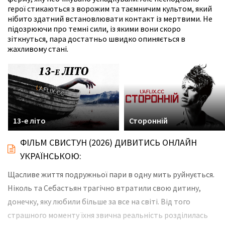
герої стикаються з ворожим та таємничим культом, який
нібито здатний встановлювати контакт із мертвими. Не
підозрюючи про темні сили, із якими вони скоро
зіткнуться, пара достатньо швидко опиняється в
жахливому стані.
13-е літо
Сторонній
ФІЛЬМ СВИСТУН (2026) ДИВИТИСЬ ОНЛАЙН
УКРАЇНСЬКОЮ:
Щасливе життя подружньої пари в одну мить руйнується.
Ніколь та Себастьян трагічно втратили свою дитину,
донечку, яку любили більше за все на світі. Від того
страшного моменту їхня звична реальність розділилась