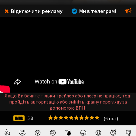
Відключити рекламу
Ми в телеграм!
Якщо Ви бачите тільки трейлер або плеєр не працює, тоді
пройдіть авторизацію або змініть країну перегляду за
допомогою ВПН!
(
6
гол.)
5.8
👍
🤣
😲
😔
💣
🥱
😧
😈
👎