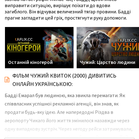
виправити ситуацію, вирішує поїхати до вдови
загиблого. Він відчуває величезний тягар провини. Бадді
прагне загладити цей гріх, простягнути руку допомоги.
Останній кіногерой
Чужий: Царство людини
ФІЛЬМ ЧУЖИЙ КВИТОК (2000) ДИВИТИСЬ
ОНЛАЙН УКРАЇНСЬКОЮ:
Бадді Емарал був людиною, яка звикла перемагати. Як
співвласник успішної рекламної агенції, він знав, як
продати будь-яку ідею. Але напередодні Різдва в
аеропорту Чикаго його життя змінилося назавжди через
одну випадкову зустріч. Через негоду рейси затримували,
і Бадді розговорився з чоловіком Грегом Джанелло. Той