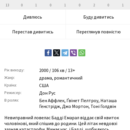
13
0
1
0
1
0
2
0
1
Дивлюсь
Буду дивитись
Перестав дивитись
Переглянув повністю
Рік виходу:
2000
/ 106 хв / 13+
Жанр:
драма
,
романтичний
Країна:
США
Режисер:
Дон Рус
В ролях:
Бен Аффлек
,
Ґвінет Пелтроу
,
Наташа
Генстрідж
,
Джо Мортон
,
Тоні Голдвін
Невиправний ловелас Бадді Емарал віддає свій квиток
чоловікові, який спішив до родини. Цей літак невдовзі
зазнав катастрофи. Минає час, і Бадді, щоби якось