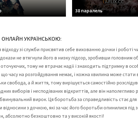
р
38 паралель
Ь ОНЛАЙН УКРАЇНСЬКОЮ:
я відходу зі служби присвятив себе вихованню дочки і роботі 
 докази не втягнули його в низку підозр, зробивши головним 
 оточуючих, тому не втрачає надії і знаходить підтримку в осо
іє, що часу на розгойдування немає, і кожна хвилина може стат
ьки свобода, а й життя, тому вирішується самостійно розслід
дних виборів і несподіваних відкриттів, але він наполегливо
 обвинувальний вирок. Ця боротьба за справедливість стає для
 відносини з дочкою, які за час його боротьби опинилися під
н, абсолютно безкоштовно та у високій якості!