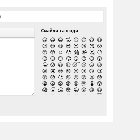
Смайли та люди
😀
😁
😂
🤣
😃
😄
😅
😆
😉
😊
😋
😎
😍
😘
🥰
😗
😙
😚
☺️
🙂
🤗
🤩
🤔
🤨
😐
😑
😶
🙄
😏
😣
😥
😮
🤐
😯
😪
😫
😴
😌
😛
😜
😝
🤤
😒
😓
😔
😕
🙃
🤑
😲
☹️
🙁
😖
😞
😟
😤
😢
😭
😦
😧
😨
😩
🤯
😬
😰
😱
🥵
🥶
😳
🤪
😵
😡
😠
🤬
😷
🤒
🤕
🤢
🤮
🤧
😇
🤠
🥳
🥴
🥺
🤥
🤫
🤭
🧐
🤓
😈
👿
🤡
👹
👺
💀
☠️
👻
👾
🤖
💩
😺
😸
😹
👽
😻
😼
😽
🙀
😿
😾
🙈
🙉
🙊
👶
🧒
👦
👧
🧑
👨
👩
🧓
👴
👵
👨‍🎓
👩‍🎓
👨‍🏫
👨‍⚕️
👩‍⚕️