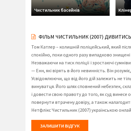
Чистильник басейнів
Кліне
ФІЛЬМ ЧИСТИЛЬНИК (2007) ДИВИТИС
Том Катлер – колишній поліцейський, який післ
спокійно, поки одного разу випадково знищені
Незважаючи на тиск поліції і зростаючі сумніви
— Енн, які вірять в його невинність. Він розум
Усвідомлюючи, що від його дій залежить не тіл
винуватця. Його шлях сповнений небезпек, скла
і довести свою правоту до того, як суд винесе
повернути втрачену довіру, а також налагодити
Нетфлікс Чистильник (2007) українською онлай
ЗАЛИШИТИ ВІДГУК