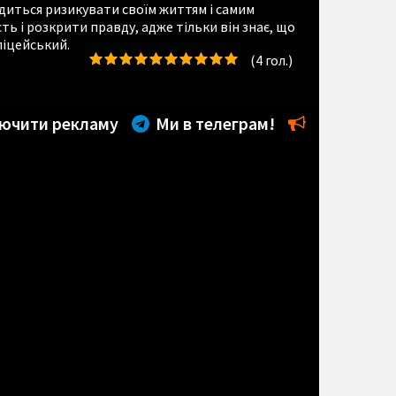
диться ризикувати своїм життям і самим
ь і розкрити правду, адже тільки він знає, що
ліцейський.
(
4
гол.)
ючити рекламу
Ми в телеграм!