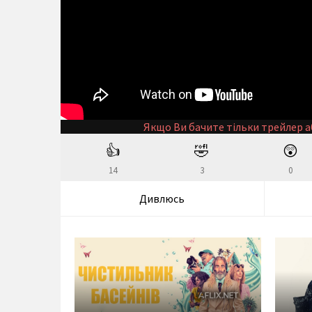
Якщо Ви бачите тільки трейлер а
👍
🤣
😲
14
3
0
Дивлюсь