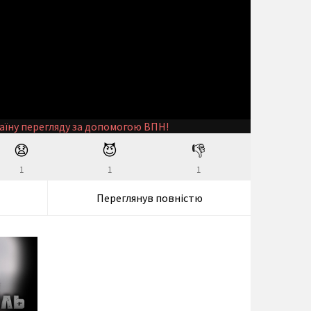
аїну перегляду за допомогою ВПН!
😧
😈
👎
1
1
1
Переглянув повністю