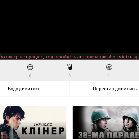
бо плеєр не працює, тоді пройдіть авторизацію або змініть кр
😔
💣
🥱
0
0
1
Буду дивитись
Перестав дивитись