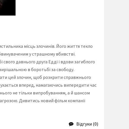
чистильника місць злочинів. Його життя текло
обвинуваченим у страшному вбивстві.
бі свого давнього друга Едді і вдови загиблого
и вирішальною в боротьбі за свободу.
увати цей злочин, щоб розкрити справжнього
 рухається вперед, намагаючись випередити час
 нього не тільки випробуванням, а й шансом
 загрозою. Дивитись новий фільм компанії
Відгуки (0)