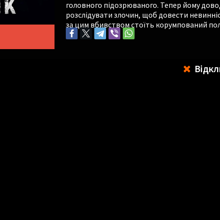
головного підозрюваного. Тепер йому дово
розслідувати злочин, щоб довести невинніст
за цим вбивством стоїть корумпований по
Відкл