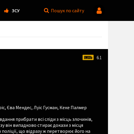
ЗСУ
Пошук
по сайту
6.1
ріс
,
Єва Мендес
,
Луїс Гусман
,
Кеке Палмер
дання прибрати всі сліди з місць злочинів,
зу він випадково стирає докази з місця
 поліції, що відразу ж перетворює його на