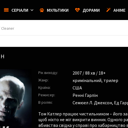
СЕРІАЛИ
МУЛЬТИКИ
ДОРАМИ
АНІМЕ
 Cleaner
ЙН
Рік виходу:
2007
/ 88 хв / 18+
Жанр:
кримінальний
,
трилер
Країна:
США
Режисер:
Ренні Гарлін
В ролях:
Семюел Л. Джексон
,
Ед Гар
Том Катлер працює чистильником – його зав
щоб ніхто не міг викрити винних. Одного ра
вбивства свідка у справі про хабарництво в