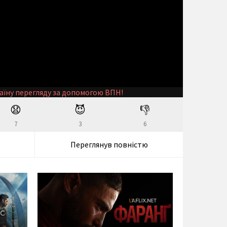
аїну перегляду за допомогою ВПН!
😧
😈
👎
7
3
6
Переглянув повністю