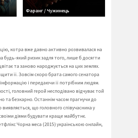
Фаранг / Чужинець
ацію, котра вже давно активно розвивалася на
а будь-який ризик задля того, лише б досягти
цвітає та заново народжується на цих землях.
ищити її. Зовсім скоро брата самого сенатора
 інформацію і передаючи її потрібним людям.
ості, головний герой несподівано відчуває той
но та безкарно. Останнім часом прагнучи до
о виявляється, що головного співучасника у
 своїми діями будувати краще майбутнє.
тфлікс Чорна меса (2015) українською онлайн,