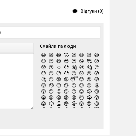
Відгуки (0)
Смайли та люди
😀
😁
😂
🤣
😃
😄
😅
😆
😉
😊
😋
😎
😍
😘
🥰
😗
😙
😚
☺️
🙂
🤗
🤩
🤔
🤨
😐
😑
😶
🙄
😏
😣
😥
😮
🤐
😯
😪
😫
😴
😌
😛
😜
😝
🤤
😒
😓
😔
😕
🙃
🤑
😲
☹️
🙁
😖
😞
😟
😤
😢
😭
😦
😧
😨
😩
🤯
😬
😰
😱
🥵
🥶
😳
🤪
😵
😡
😠
🤬
😷
🤒
🤕
🤢
🤮
🤧
😇
🤠
🥳
🥴
🥺
🤥
🤫
🤭
🧐
🤓
😈
👿
🤡
👹
👺
💀
☠️
👻
👾
🤖
💩
😺
😸
😹
👽