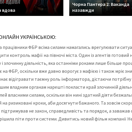
Чорна Пантера 2: Ваканда
а вдова
назавжди
 ОНЛАЙН УКРАЇНСЬКОЮ:
на працівники ФБР всіма силами намагались врегулювати ситу
ти контроль мафії на півночі міста. Один із агентів готовий н
 і злочинну діяльність, яка останніми роками лише більше про
 на ФБР, оскільки вже давно ворогує з мафією і також мріє зн
инає відігравати таємну роль інформатора, дістаючи потрібну
ншим владним органам нарешті покласти край злочинній діяльн
лей власними силами, оскільки він нині здатний діяти безжаль
 на ризиковані кроки, аби досягнути бажаного. Та зовсім скор
 підтримував не закон, справедливість та порядок, а заважав
ирішила піти проти системи. Дивитись новий фільм компанії Не