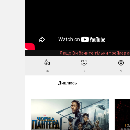
Якщо Ви бачите тільки трейлер а
👍
🤣
😲
26
2
5
Дивлюсь