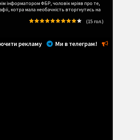
нім інформатором ФБР, чоловік мріяв про те,
афії, котра мала необачність вторгнутись на
(
15
гол.)
ючити рекламу
Ми в телеграм!