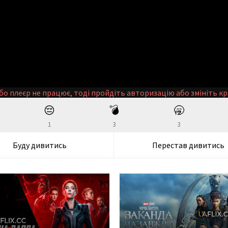
бо плеєр не працює, тоді пройдіть авторизацію або змініть кр
😔
💣
🥱
1
3
3
Буду дивитись
Перестав дивитись