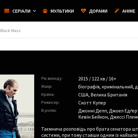
СЕРІАЛИ
МУЛЬТИКИ
ДОРАМИ
АНІМЕ
 Black Mass
Н
Рік виходу:
2015
/ 122 хв / 16+
Жанр:
біографія
,
кримінальний
,
д
Країна:
США, Велика Британія
Режисер:
Скотт Купер
В ролях:
Джонні Депп
,
Джоел Едґер
Кевін Бейкон
,
Джессі Плем
Таємнича розповідь про брата сенатора шта
системи, при тому ставши одним із найзапе