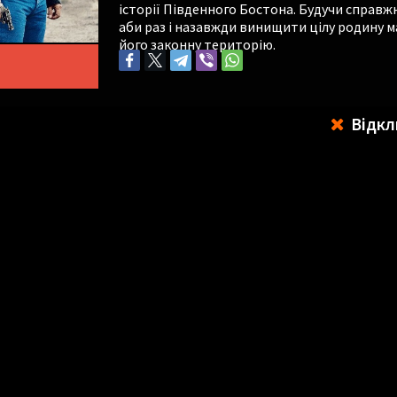
історії Південного Бостона. Будучи справж
аби раз і назавжди винищити цілу родину м
його законну територію.
Відкл