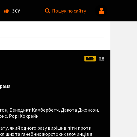
ЗСУ
Пошук
по сайту
6.8
рама
тон
,
Бенедикт Камбербетч
,
Дакота Джонсон
,
онс
,
Рорі Кокрейн
ту, який одного разу вирішив піти проти
кліших та ганебних жорстоких злочинців в