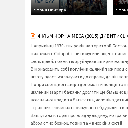
Чорна Пантера 1
Чорн
ФІЛЬМ ЧОРНА МЕСА (2015) ДИВИТИСЬ
Наприкінці 1970-тих років на території Босто
цих землях. Співробітники мусили вщент винищи
своїх цілей, повністю зруйнувавши кримінальну
Він знаходить собі поплічника, який теж працює
штату вдається залучити до справи, де він поч
Попри свої щирі наміри допомогти поліції та і
шалений азарт і бажання досягти ще більших ці
всесильної влади та багатства, чоловік здатний
страшних злочинах неочікувано обдурили, а він
Заплутана історія про владну людину, котра в
абсолютно безкоштовно та у високій якості!