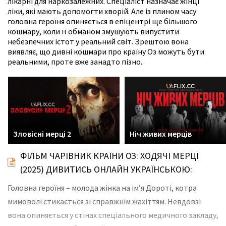
лікарні для наркозалежних. Спеціаліст назначає жінці
ліки, які мають допомогти хворій. Але із плином часу
головна героїня опиняється в епіцентрі ще більшого
кошмару, коли її обманом змушують випустити
небезпечних істот у реальний світ. Зрештою вона
виявляє, що дивні кошмари про країну Оз можуть бути
реальними, проте вже занадто пізно.
Зловісні мерці 2
Ніч живих мерців
ФІЛЬМ ЧАРІВНИК КРАЇНИ ОЗ: ХОДЯЧІ МЕРЦІ
(2025) ДИВИТИСЬ ОНЛАЙН УКРАЇНСЬКОЮ:
Головна героїня – молода жінка на ім’я Дороті, котра
мимоволі стикається зі справжнім жахіттям. Невдовзі
вона опиняється у стінах спеціального медичного закладу,