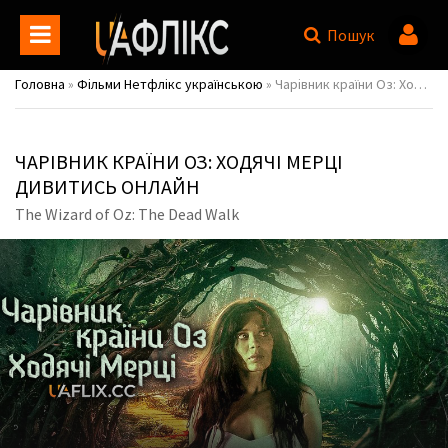
Пошук
Головна
»
Фільми Нетфлікс українською
» Чарівник країни Оз: Ходячі мерці / The Wizard of Oz: The Dead Walk
ЧАРІВНИК КРАЇНИ ОЗ: ХОДЯЧІ МЕРЦІ
ДИВИТИСЬ ОНЛАЙН
The Wizard of Oz: The Dead Walk