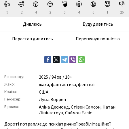
👍
🤣
😲
😔
💣
🥱
😧
😈
👎
9
2
4
2
0
4
0
1
26
Дивлюсь
Буду дивитись
Перестав дивитись
Переглянув повністю
Рік виходу:
2025
/ 94 хв / 18+
Жанр:
жахи
,
фантастика
,
фентезі
Країна:
США
Режисер:
Луїза Воррен
В ролях:
Аліна Десмонд
,
Стівен Самсон
,
Натан
Лівінгстоун
,
Саймон Елліс
Дороті потрапляє до психіатричної реабілітаційної