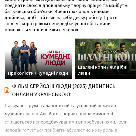
поєднати свою відповідальну творчу працю та майбутні
батьківські обов’язки. Зрештою чоловік наймає
двійника, щоб той взяв на себе деяку роботу. Проте
зовсім скоро цілком непередбачувані обставини
вриваються в звичне життя героя.
Шалені копи / Жадібні
Приколісти / Кумедні люди
люди
ФІЛЬМ СЕРЙОЗНІ ЛЮДИ (2025) ДИВИТИСЬ
ОНЛАЙН УКРАЇНСЬКОЮ:
Паскуаль – дуже талановитий та успішний режисер
музичних кліпів. Але його творча справа мимоволі
стикається з непередбачуваними випробуваннями, коли
чоловік готується прийняти абсолютно нову роль в