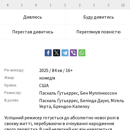
4
1
0
1
1
2
1
2
10
Дивлюсь
Буду дивитись
Перестав дивитись
Переглянув повністю
Рік виходу:
2025
/ 84 хв / 16+
Жанр:
комедія
Країна:
США
Режисер:
Паскаль Ґутьєррес
,
Бен Муллінкоссон
В ролях:
Паскаль Ґутьєррес
,
Белінда Дауні
,
Мігель
Уерта
,
Брендон Капелоу
Успішний режисер готується до абсолютно нової ролі в
своєму житті, перебуваючи в очікуванні народження
свого первістка. В цей нелегкий час він намагається