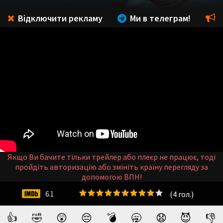
Відключити рекламу
Ми в телеграм!
Якщо Ви бачите тільки трейлер або плеєр не працює, тоді
пройдіть авторизацію або змініть країну перегляду за
допомогою ВПН!
(
4
гол.)
6.1
👍
🤣
😲
😔
💣
🥱
😧
😈
👎