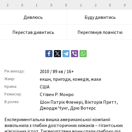
2
0
1
0
0
2
2
0
0
Дивлюсь
Буду дивитись
Перестав дивитись
Переглянув повністю
Рік виходу:
2010
/ 89 хв / 16+
Жанр:
екшн
,
пригоди
,
комедія
,
жахи
Країна:
США
Режисер:
Стівен Р. Монро
В ролях:
Шон Патрік Фленері
,
Вікторія Претт
,
Джордж Чунг
,
Дрю Вотерс
Експериментальна вишка американської компанії
вивільнила з глибин доісторичних хижаків – гігантських
м'ясоїдних істот. Тисячоліттями вони спали глибоко під