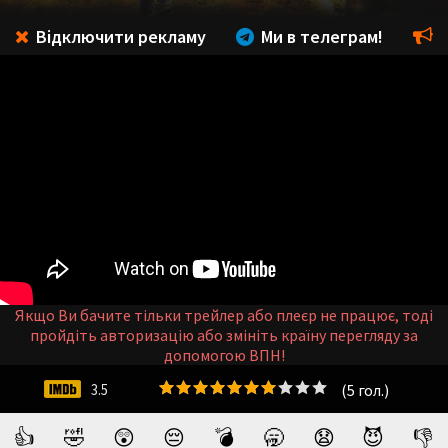
Відключити рекламу
Ми в телеграм!
Якщо Ви бачите тільки трейлер або плеєр не працює, тоді
пройдіть авторизацію або змініть країну перегляду за
допомогою ВПН!
(
5
гол.)
3.5
👍
🤣
😲
😔
💣
🥱
😧
😈
👎