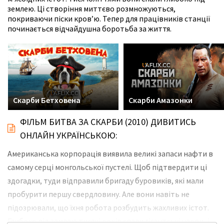
землею. Ці створіння миттєво розмножуються,
покриваючи піски кров’ю. Тепер для працівників станції
починається відчайдушна боротьба за життя.
Скарби Бетховена
Скарби Амазонки
ФІЛЬМ БИТВА ЗА СКАРБИ (2010) ДИВИТИСЬ
ОНЛАЙН УКРАЇНСЬКОЮ:
Американська корпорація виявила великі запаси нафти в
самому серці монгольської пустелі. Щоб підтвердити ці
здогадки, туди відправили бригаду буровиків, які мали
пробурити першу свердловину. Але вони навіть не
підозрювали, що їхня робота розбудить жахливих істот.
Глибоко під землею тисячі років спали гігантські черви, і