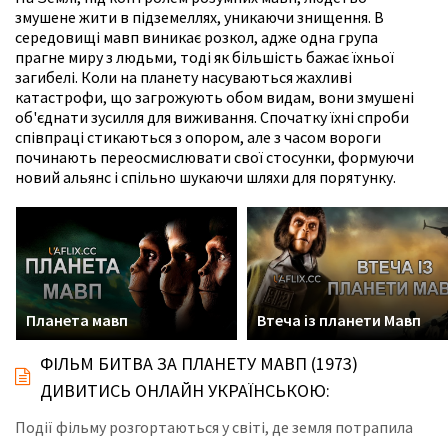
змушене жити в підземеллях, уникаючи знищення. В
середовищі мавп виникає розкол, адже одна група
прагне миру з людьми, тоді як більшість бажає їхньої
загибелі. Коли на планету насуваються жахливі
катастрофи, що загрожують обом видам, вони змушені
об'єднати зусилля для виживання. Спочатку їхні спроби
співпраці стикаються з опором, але з часом вороги
починають переосмислювати свої стосунки, формуючи
новий альянс і спільно шукаючи шляхи для порятунку.
Планета мавп
Втеча із планети Мавп
ФІЛЬМ БИТВА ЗА ПЛАНЕТУ МАВП (1973)
ДИВИТИСЬ ОНЛАЙН УКРАЇНСЬКОЮ:
Події фільму розгортаються у світі, де земля потрапила