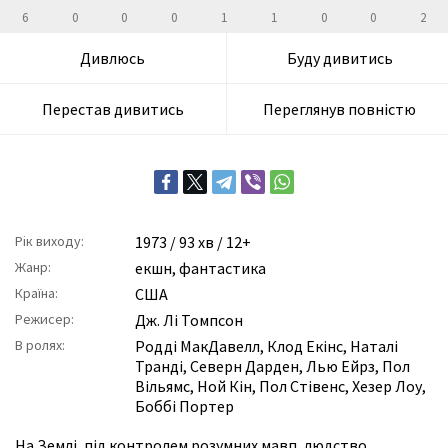
6
0
0
0
1
1
0
0
2
Дивлюсь
Буду дивитись
Перестав дивитись
Переглянув повністю
Рік виходу:
1973
/ 93 хв / 12+
Жанр:
екшн
,
фантастика
Країна:
США
Режисер:
Дж. Лі Томпсон
В ролях:
Родді МакДавелл
,
Клод Екінс
,
Наталі
Транді
,
Северн Дарден
,
Лью Ейрз
,
Пол
Вільямс
,
Ной Кін
,
Пол Стівенс
,
Хезер Лоу
,
Боббі Портер
На Землі, під контролем розумних мавп, людство