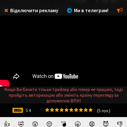
Відключити рекламу
Ми в телеграм!
Якщо Ви бачите тільки трейлер або плеєр не працює, тоді
пройдіть авторизацію або змініть країну перегляду за
допомогою ВПН!
(
5
гол.)
5.4
👍
🤣
😲
😔
💣
🥱
😧
😈
👎