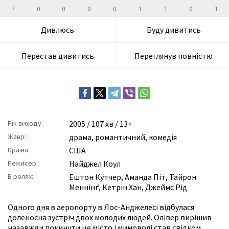
7
0
0
0
0
1
1
0
1
Дивлюсь
Буду дивитись
Перестав дивитись
Переглянув повністю
Рік виходу:
2005
/ 107 хв / 13+
Жанр:
драма
,
романтичний
,
комедія
Країна:
США
Режисер:
Найджел Коул
В ролях:
Ештон Кутчер
,
Аманда Піт
,
Тайрон
Меннінґ
,
Кетрін Хан
,
Джеймс Рід
Одного дня в аеропорту в Лос-Анджелесі відбулася
доленосна зустріч двох молодих людей. Олівер вирішив
назавжди покинути це місто і мимоволі став свідком