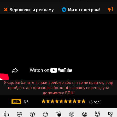
Відключити рекламу
Ми в телеграм!
Якщо Ви бачите тільки трейлер або плеєр не працює, тоді
пройдіть авторизацію або змініть країну перегляду за
допомогою ВПН!
(
5
гол.)
6.6
👍
🤣
😲
😔
💣
🥱
😧
😈
👎