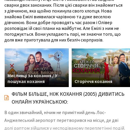
сварки двох закоханих. Після цієї сварки він знайомиться
з дівчиною, яка щойно покинула свого хлопця. Нова
знайома Емілі виявилася чарівною та дуже веселою
дівчиною. Вони добре проводять час разом і Олівер
розповідає їй свої плани на майбутнє. Але Емілі з ним не
погоджується. Вони укладають парі, не знаючи того, що
доля вже приготувала для них безліч сюрпризів.
Мисливці за кохання / У
пошуках кохання
Сторіччя кохання
ФІЛЬМ БІЛЬШЕ, НІЖ КОХАННЯ (2005) ДИВИТИСЬ
ОНЛАЙН УКРАЇНСЬКОЮ:
В один звичайний, нічим не примітний день Лос-
Анджелеський аеропорт перетворився на місце, де дві
долі раптом зійшлися у несподіваному переплетінні подій.