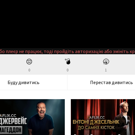
бо плеєр не працює, тоді пройдіть авторизацію або змініть кр
😔
💣
🥱
0
0
1
Буду дивитись
Перестав дивитись