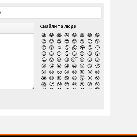
Смайли та люди
😀
😁
😂
🤣
😃
😄
😅
😆
😉
😊
😋
😎
😍
😘
🥰
😗
😙
😚
☺️
🙂
🤗
🤩
🤔
🤨
😐
😑
😶
🙄
😏
😣
😥
😮
🤐
😯
😪
😫
😴
😌
😛
😜
😝
🤤
😒
😓
😔
😕
🙃
🤑
😲
☹️
🙁
😖
😞
😟
😤
😢
😭
😦
😧
😨
😩
🤯
😬
😰
😱
🥵
🥶
😳
🤪
😵
😡
😠
🤬
😷
🤒
🤕
🤢
🤮
🤧
😇
🤠
🥳
🥴
🥺
🤥
🤫
🤭
🧐
🤓
😈
👿
🤡
👹
👺
💀
☠️
👻
👾
🤖
💩
😺
😸
😹
👽
😻
😼
😽
🙀
😿
😾
🙈
🙉
🙊
👶
🧒
👦
👧
🧑
👨
👩
🧓
👴
👵
👨‍🎓
👩‍🎓
👨‍🏫
👨‍⚕️
👩‍⚕️