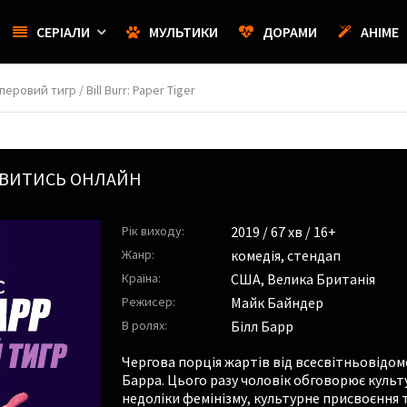
СЕРІАЛИ
МУЛЬТИКИ
ДОРАМИ
АНІМЕ
перовий тигр / Bill Burr: Paper Tiger
ИВИТИСЬ ОНЛАЙН
Рік виходу:
2019
/ 67 хв / 16+
Жанр:
комедія
,
стендап
Країна:
США, Велика Британія
Режисер:
Майк Байндер
В ролях:
Білл Барр
Чергова порція жартів від всесвітньовідом
Барра. Цього разу чоловік обговорює культ
недоліки фемінізму, культурне присвоєння т