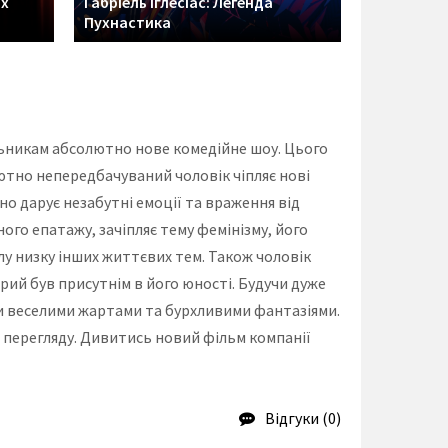
их
Ґабріель Іґлесіас: Легенда
Пухнастика
льникам абсолютно нове комедійне шоу. Цього
лютно непередбачуваний чоловік чіпляє нові
но дарує незабутні емоції та враження від
го епатажу, зачіпляє тему фемінізму, його
у низку інших життєвих тем. Також чоловік
рий був присутнім в його юності. Будучи дуже
и веселими жартами та бурхливими фантазіями.
д перегляду. Дивитись новий фільм компанії
Відгуки (0)