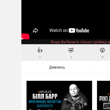
Якщо Ви бачите тільки трейлер а
👍
🤣
😲
7
1
0
Дивлюсь