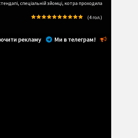
тендапі, спеціальній зйомці, котра проходила
(
4
гол.)
ючити рекламу
Ми в телеграм!