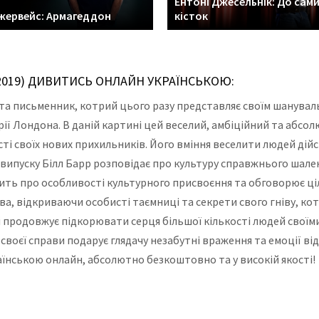
Ентоні Джесельнік: До сам
Джервейс: Армагеддон
кісток
(2019) ДИВИТИСЬ ОНЛАЙН УКРАЇНСЬКОЮ:
 та письменник, котрий цього разу представляє своїм шанува
ії Лондона. В даній картині цей веселий, амбіційний та абсо
ті своїх нових прихильників. Його вміння веселити людей дійс
випуску Білл Барр розповідає про культуру справжнього шалено
ить про особливості культурного присвоєння та обговорює ціл
а, відкриваючи особисті таємниці та секрети свого гніву, кот
 продовжує підкорювати серця більшої кількості людей своїм
своєї справи подарує глядачу незабутні враження та емоції ві
аїнською онлайн, абсолютно безкоштовно та у високій якості!