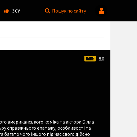
ЗСУ
Пошук
по сайту
8.0
ого американського коміка та актора Білла
уру справжнього епатажу, особливості та
а багато чого іншого під час свого дійсно