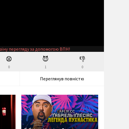
аїну перегляду за допомогою ВПН!
😧
😈
👎
0
1
0
Переглянув повністю