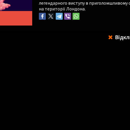
легендарного виступу в приголомшливому с
на території Лондона.
Відкл