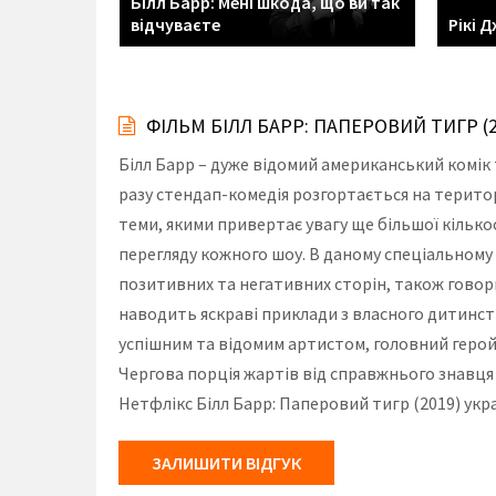
Білл Барр: Мені шкода, що ви так
відчуваєте
Рікі 
ФІЛЬМ БІЛЛ БАРР: ПАПЕРОВИЙ ТИГР 
Білл Барр – дуже відомий американський комік
разу стендап-комедія розгортається на територ
теми, якими привертає увагу ще більшої кількос
перегляду кожного шоу. В даному спеціальному 
позитивних та негативних сторін, також говор
наводить яскраві приклади з власного дитинств
успішним та відомим артистом, головний герой
Чергова порція жартів від справжнього знавця 
Нетфлікс Білл Барр: Паперовий тигр (2019) укр
ЗАЛИШИТИ ВІДГУК