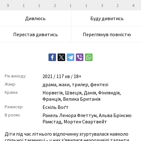
9
1
1
2
1
1
3
2
4
Дивлюсь
Буду дивитись
Перестав дивитись
Переглянув повністю
Рік виходу:
2021
/ 117 хв / 18+
Жанр:
драма
,
жахи
,
трилер
,
фентезі
Країна:
Норвегія, Швеція, Данія, Фінляндія,
Франція, Велика Британія
Режисер:
Ескіль Воґт
В ролях:
Ракель Ленора Флеттум
,
Альва Брінсмо
Рамстад
,
Мортен Свартвейт
Діти під час літнього відпочинку згуртувалася навколо
спільної таємниці – у них з'явилися незрозумілі таланти.