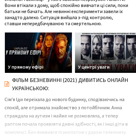
Вони втікали з дому, щоб спокійно вивчати ці сили, поки
батьки не бачать. Але невинні експерименти завели їх
занадто далеко. Ситуація вийшла з-під контролю,
ставши непередбачуваною та смертельною.
У прямому ефірі
У центрі уваги
ФІЛЬМ БЕЗНЕВИННІ (2021) ДИВИТИСЬ ОНЛАЙН
УКРАЇНСЬКОЮ:
Сім’я Іди переїхала до нового будинку, сподіваючись на
спокій, але отримала знайомство з потойбічним. Анна
страждала на аутизм і майже не розмовляла, а тепер
раптом почала проявляти дивні здібності, як і інші діти в
комплексі. Бен виявився психопатом з даром телекінезу.