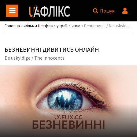
Пошук
Головна
»
Фільми Нетфлікс українською
» Безневинні / De uskyldige / The innocents
БЕЗНЕВИННІ ДИВИТИСЬ ОНЛАЙН
De uskyldige / The innocents