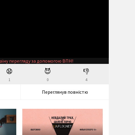
аїну перегляду за допомогою ВПН!
😧
😈
👎
1
0
4
Переглянув повністю