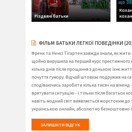
Кохан
Різдвяні батьки
коха
ФІЛЬМ БАТЬКИ ЛЕГКОЇ ПОВЕДІНКИ (2
Френк та Ненсі Тігартен завжди знали, як жити 
щойно вирушила на перший курс престижного кол
кілька днів після прощання з донькою їхнє житт
почуття гумору. Відчай штовхає подружжя на се
сподіваючись заробити кілька тисяч на вікенд 
врятувати ситуацію - і тільки після багатьох к
навіть модний світ виявляється жорстоким до 
українською онлайн, абсолютно безкоштовно та
ЗАЛИШИТИ ВІДГУК