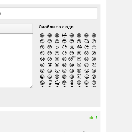
Смайли та люди
😀
😁
😂
🤣
😃
😄
😅
😆
😉
😊
😋
😎
😍
😘
🥰
😗
😙
😚
☺️
🙂
🤗
🤩
🤔
🤨
😐
😑
😶
🙄
😏
😣
😥
😮
🤐
😯
😪
😫
😴
😌
😛
😜
😝
🤤
😒
😓
😔
😕
🙃
🤑
😲
☹️
🙁
😖
😞
😟
😤
😢
😭
😦
😧
😨
😩
🤯
😬
😰
😱
🥵
🥶
😳
🤪
😵
😡
😠
🤬
😷
🤒
🤕
🤢
🤮
🤧
😇
🤠
🥳
🥴
🥺
🤥
🤫
🤭
🧐
🤓
😈
👿
🤡
👹
👺
💀
☠️
👻
👾
🤖
💩
😺
😸
😹
👽
😻
😼
😽
🙀
😿
😾
🙈
🙉
1
🙊
👶
🧒
👦
👧
🧑
👨
👩
🧓
👴
👵
👨‍🎓
👩‍🎓
👨‍🏫
👨‍⚕️
👩‍⚕️