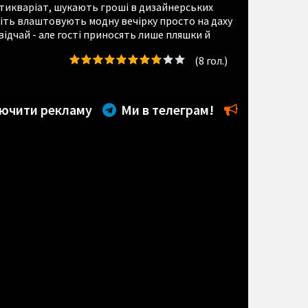
тикваріат, шукають гроші в дизайнерських
авіть влаштовують модну вечірку просто на даху
відчай - але гості приносять лише пляшки й
(
8
гол.)
ючити рекламу
Ми в телеграм!