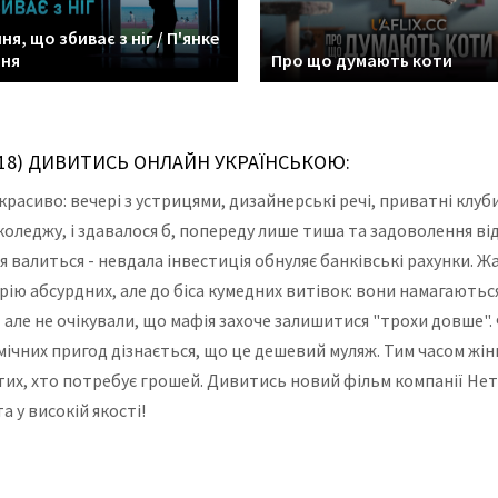
ня, що збиває з ніг / П'янке
ння
Про що думають коти
018) ДИВИТИСЬ ОНЛАЙН УКРАЇНСЬКОЮ:
красиво: вечері з устрицями, дизайнерські речі, приватні клуби
еджу, і здавалося б, попереду лише тиша та задоволення від 
я валиться - невдала інвестиція обнуляє банківські рахунки. Жа
рію абсурдних, але до біса кумедних витівок: вони намагаються
- але не очікували, що мафія захоче залишитися "трохи довше"
омічних пригод дізнається, що це дешевий муляж. Тим часом жін
тих, хто потребує грошей. Дивитись новий фільм компанії Нетф
 у високій якості!