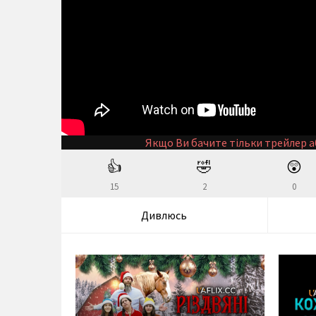
Якщо Ви бачите тільки трейлер а
👍
🤣
😲
15
2
0
Дивлюсь