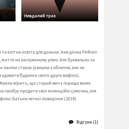
Невдалий трах
«Прісцилл
 та елітна освіта для доньки. Їхня дочка Рейчел
життя на заслуженому рівні. Але буквально за
х паніки стирає усмішки з обличчя, але не
 здавати будинок свого друга мафіозі,
. Френк вірить, що старий меч з горища може
ка пробує продати свої колекційні сумочки, але
лікс Батьки легкої поведінки (2018)
Відгуки (1)