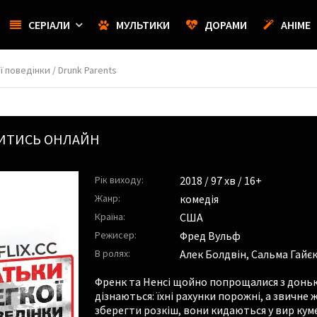
СЕРІАЛИ
МУЛЬТИКИ
ДОРАМИ
АНІМЕ
ї поведінки / Drunk Parents
ВИТИСЬ ОНЛАЙН
Рік виходу:
2018
/ 97 хв / 16+
Жанр:
комедія
Країна:
США
Режисер:
Фред Вульф
В ролях:
Алек Болдвін
,
Сальма Гайє
Френк та Ненсі щойно попрощалися з доньк
дізнаються: їхні рахунки порожні, а звичне 
зберегти розкіш, вони кидаються у вир кум