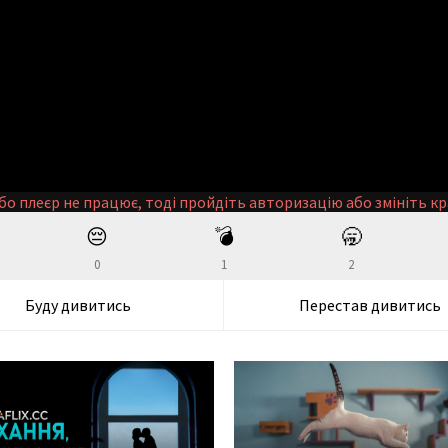
бо плеєр не працює, тоді пройдіть авторизацію або змініть кр
😔
💣
🥱
0
1
2
Буду дивитись
Перестав дивитись