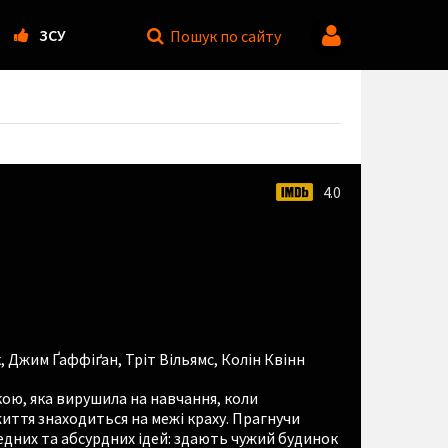
ЗСУ
Пошук
по сайту
4.0
к
,
Джим Ґаффіґан
,
Тріт Вільямс
,
Колін Квінн
ою, яка вирушила на навчання, коли
життя знаходиться на межі краху. Прагнучи
едних та абсурдних ідей: здають чужий будинок