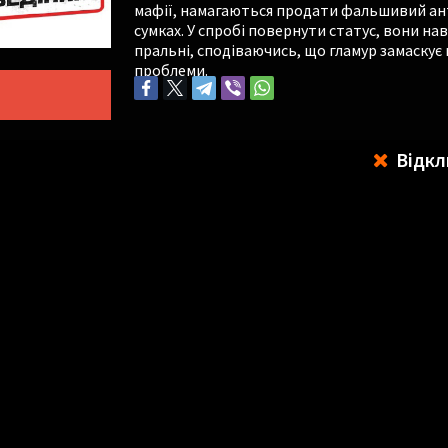
мафії, намагаються продати фальшивий ан
сумках. У спробі повернути статус, вони н
пральні, сподіваючись, що гламур замаскує 
проблеми.
Відкл