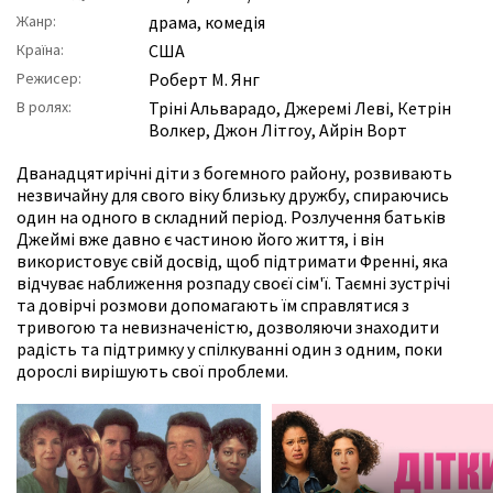
Жанр:
драма
,
комедія
Країна:
США
Режисер:
Роберт М. Янг
В ролях:
Тріні Альварадо
,
Джеремі Леві
,
Кетрін
Волкер
,
Джон Літгоу
,
Айрін Ворт
Дванадцятирічні діти з богемного району, розвивають
незвичайну для свого віку близьку дружбу, спираючись
один на одного в складний період. Розлучення батьків
Джеймі вже давно є частиною його життя, і він
використовує свій досвід, щоб підтримати Френні, яка
відчуває наближення розпаду своєї сім'ї. Таємні зустрічі
та довірчі розмови допомагають їм справлятися з
тривогою та невизначеністю, дозволяючи знаходити
радість та підтримку у спілкуванні один з одним, поки
дорослі вирішують свої проблеми.