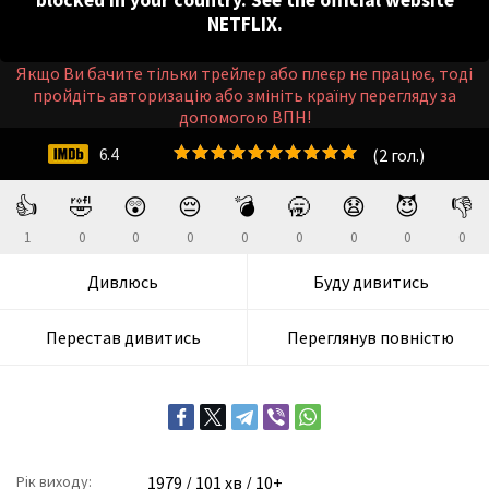
blocked in your country. See the official website
NETFLIX.
Якщо Ви бачите тільки трейлер або плеєр не працює, тоді
пройдіть авторизацію або змініть країну перегляду за
допомогою ВПН!
(
2
гол.)
6.4
👍
🤣
😲
😔
💣
🥱
😧
😈
👎
1
0
0
0
0
0
0
0
0
Дивлюсь
Буду дивитись
Перестав дивитись
Переглянув повністю
Рік виходу:
1979
/ 101 хв / 10+