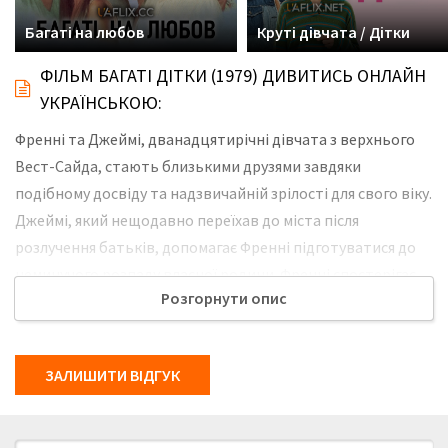
Багаті на любов
Круті дівчата / Дітки
ФІЛЬМ БАГАТІ ДІТКИ (1979) ДИВИТИСЬ ОНЛАЙН
УКРАЇНСЬКОЮ:
Френні та Джеймі, дванадцятирічні дівчата з верхнього
Вест-Сайда, стають близькими друзями завдяки
подібному досвіду та надзвичайній зрілості для свого віку.
Джеймі, який нещодавно переїхав до міста після
розлучення батьків, допомагає Френні підготуватися до
неминучого розпаду власної родини. Френні спостерігає
Розгорнути опис
за дивними нічними поверненнями батька і відчуває, що
таємниці дорослих починають впливати на її життя.
Джеймі впевнено пояснює переваги того, щоб бути»
ЗАЛИШИТИ ВІДГУК
дитиною з розлученої сім'ї", і поступово допомагає
подрузі поглянути на ситуацію з іншого боку, вчить
знаходити підтримку в дружбі і зберігати оптимізм. Коли