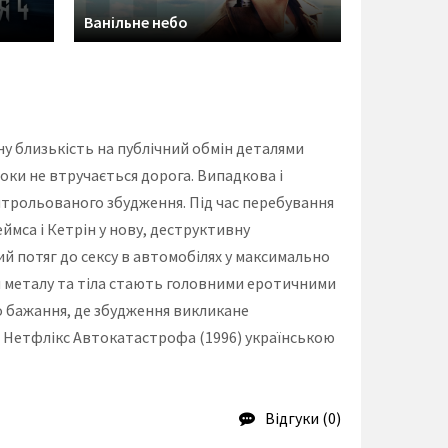
Ванільне небо
у близькість на публічний обмін деталями
оки не втручається дорога. Випадкова і
трольованого збудження. Під час перебування
ймса і Кетрін у нову, деструктивну
й потяг до сексу в автомобілях у максимально
ія металу та тіла стають головними еротичними
 бажання, де збудження викликане
ії Нетфлікс Автокатастрофа (1996) українською
Відгуки (0)