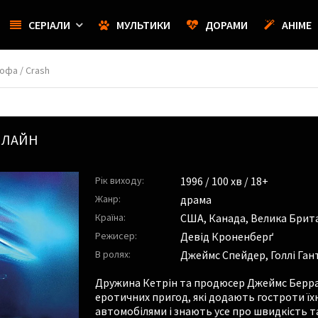
СЕРІАЛИ
МУЛЬТИКИ
ДОРАМИ
АНІМЕ
офа / Crash
НЛАЙН
Рік виходу:
1996
/ 100 хв / 18+
Жанр:
драма
Країна:
США, Канада, Велика Брит
Режисер:
Девід Кроненберґ
В ролях:
Джеймс Спейдер
,
Голлі Ган
Дружина Кетрін та продюсер Джеймс Берра
еротичних пригод, які додають гостроти їхн
автомобілями і знають усе про швидкість т