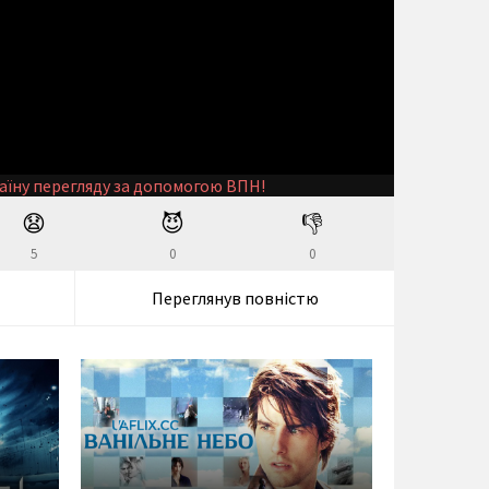
аїну перегляду за допомогою ВПН!
😧
😈
👎
5
0
0
Переглянув повністю