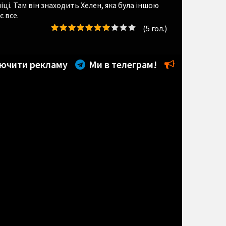
ніці. Там він знаходить Хелен, яка була іншою
є все.
(
5
гол.)
ючити рекламу
Ми в телеграм!