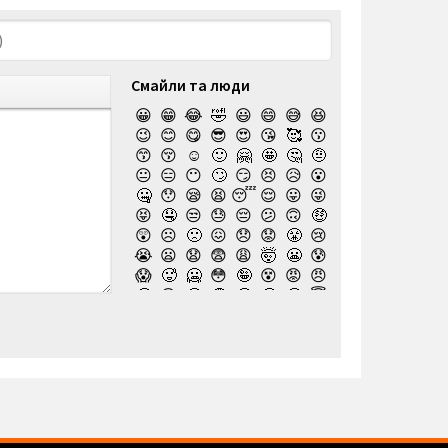
Смайли та люди
😀
😁
😂
🤣
😃
😄
😅
😆
😉
😊
😋
😎
😍
😘
🥰
😗
😙
😚
☺️
🙂
🤗
🤩
🤔
🤨
😐
😑
😶
🙄
😏
😣
😥
😮
🤐
😯
😪
😫
😴
😌
😛
😜
😝
🤤
😒
😓
😔
😕
🙃
🤑
😲
☹️
🙁
😖
😞
😟
😤
😢
😭
😦
😧
😨
😩
🤯
😬
😰
😱
🥵
🥶
😳
🤪
😵
😡
😠
🤬
😷
🤒
🤕
🤢
🤮
🤧
😇
🤠
🥳
🥴
🥺
🤥
🤫
🤭
🧐
🤓
😈
👿
🤡
👹
👺
💀
☠️
👻
👾
🤖
💩
😺
😸
😹
👽
😻
😼
😽
🙀
😿
😾
🙈
🙉
🙊
👶
🧒
👦
👧
🧑
👨
👩
🧓
👴
👵
👨‍🎓
👩‍🎓
👨‍🏫
👨‍⚕️
👩‍⚕️