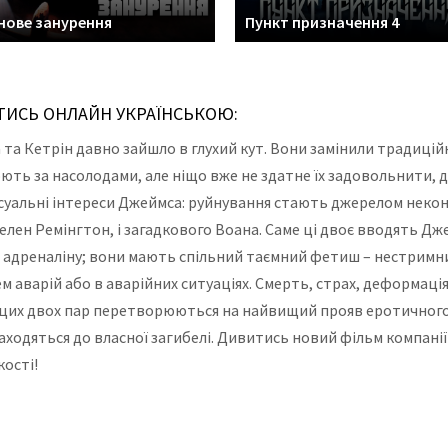
нове занурення
Пункт призначення 4
ИТИСЬ ОНЛАЙН УКРАЇНСЬКОЮ:
 Кетрін давно зайшло в глухий кут. Вони замінили традиційн
ють за насолодами, але ніщо вже не здатне їх задовольнити, д
суальні інтереси Джеймса: руйнування стають джерелом некон
елен Ремінгтон, і загадкового Воана. Саме ці двоє вводять Дже
и адреналіну; вони мають спільний таємний фетиш – нестримни
м аварій або в аварійних ситуаціях. Смерть, страх, деформац
я цих двох пар перетворюються на найвищий прояв еротичного
находяться до власної загибелі. Дивитись новий фільм компан
кості!