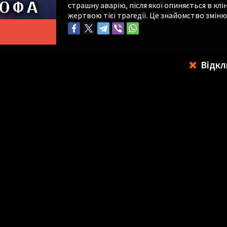
страшну аварію, після якої опиняється в клі
жертвою тієї трагедії. Це знайомство зміню
Відкл