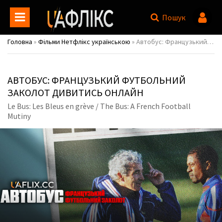
Пошук
Головна
»
Фільми Нетфлікс українською
» Автобус: Французький футбольний заколот / Le Bus: Les Bleus en grève / The Bus: A French Football Mutiny
АВТОБУС: ФРАНЦУЗЬКИЙ ФУТБОЛЬНИЙ
ЗАКОЛОТ ДИВИТИСЬ ОНЛАЙН
Le Bus: Les Bleus en grève / The Bus: A French Football
Mutiny