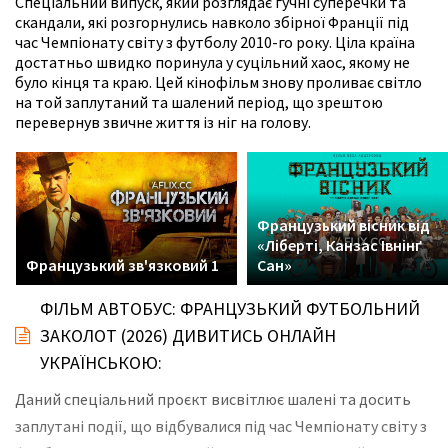
Спеціальний випуск, який розглядає гучні суперечки та
скандали, які розгорнулись навколо збірної Франції під
час Чемпіонату світу з футболу 2010-го року. Ціла країна
достатньо швидко поринула у суцільний хаос, якому не
було кінця та краю. Цей кінофільм знову проливає світло
на той заплутаний та шалений період, що зрештою
перевернув звичне життя із ніг на голову.
Французький вісник від
«Ліберті, Канзас Івнінґ
Французький зв'язковий 1
Сан»
ФІЛЬМ АВТОБУС: ФРАНЦУЗЬКИЙ ФУТБОЛЬНИЙ
ЗАКОЛОТ (2026) ДИВИТИСЬ ОНЛАЙН
УКРАЇНСЬКОЮ:
Даний спеціальний проєкт висвітлює шалені та досить
заплутані події, що відбувалися під час Чемпіонату світу з