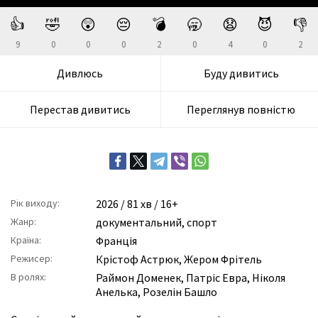
👍
🤣
😲
😔
💣
🥱
😧
😈
👎
9
0
0
0
2
0
4
0
2
Дивлюсь
Буду дивитись
Перестав дивитись
Переглянув повністю
Рік виходу:
2026
/ 81 хв / 16+
Жанр:
документальний
,
спорт
Країна:
Франція
Режисер:
Крістоф Астрюк
,
Жером Фрітель
В ролях:
Раймон Доменек
,
Патріс Евра
,
Ніколя
Анелька
,
Розелін Башло