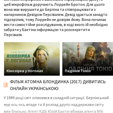
цей мікрофільм доручають Лоррейн Бротон. Для цього
вона має вирушити до Берліна та співпрацювати з
напарником Девідом Персівалем. Девід здається занадто
підозрілим, тому Лоррейн не довіряє йому. Вона починає
вести самостійне розслідування, в ході якого їй необхідно
забрати у Бахтіна інформацію та розсекретити
Персіваля.
Кінозірка у погонах
Падіння Токіо
ФІЛЬМ АТОМНА БЛОНДИНКА (2017) ДИВИТИСЬ
ОНЛАЙН УКРАЇНСЬКОЮ:
У 1989 році світ опинився в складній ситуації. Берлінський
мур ось-ось впаде та й розпад другої наддержави світу
вже близько. Агент КДБ Юрій Бахтін вбиває агента МІ6