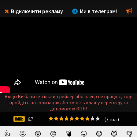
Відключити рекламу
Ми в телеграм!
Якщо Ви бачите тільки трейлер або плеєр не працює, тоді
пройдіть авторизацію або змініть країну перегляду за
допомогою ВПН!
(
7
гол.)
6.7
👍
🤣
😲
😔
💣
🥱
😧
😈
👎