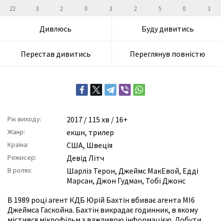
22
3
2
0
3
2
5
0
3
Дивлюсь
Буду дивитись
Перестав дивитись
Переглянув повністю
Рік виходу:
2017
/ 115 хв / 16+
Жанр:
екшн
,
трилер
Країна:
США, Швеція
Режисер:
Девід Літч
В ролях:
Шарліз Терон
,
Джеймс МакЕвой
,
Едді
Марсан
,
Джон Гудман
,
Тобі Джонс
В 1989 році агент КДБ Юрій Бахтін вбиває агента МІ6
Джеймса Гаскойна. Бахтін викрадає годинник, в якому
містився мікрофільм з важливою інформацією. Добути