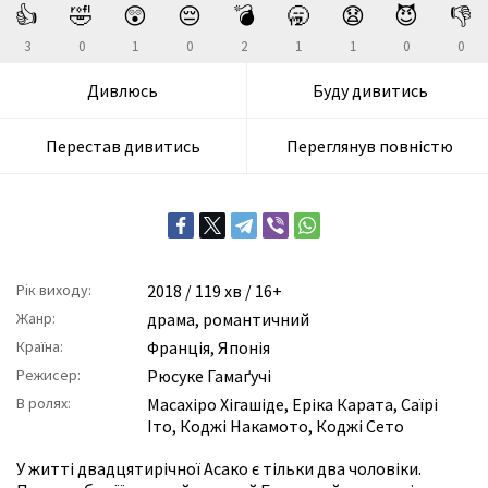
👍
🤣
😲
😔
💣
🥱
😧
😈
👎
3
0
1
0
2
1
1
0
0
Дивлюсь
Буду дивитись
Перестав дивитись
Переглянув повністю
Рік виходу:
2018
/ 119 хв / 16+
Жанр:
драма
,
романтичний
Країна:
Франція, Японія
Режисер:
Рюсуке Гамаґучі
В ролях:
Масахіро Хігашіде
,
Еріка Карата
,
Саїрі
Іто
,
Коджі Накамото
,
Коджі Сето
У житті двадцятирічної Асако є тільки два чоловіки.