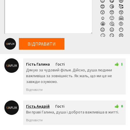
😊
😋
😎
відновити відносини з Баку. Але реальність виявляється
😍
😘
🥰
😗
😙
😚
жорстокою: вона розуміє, що ідеалізувала його образ, і
☺️
🙂
🤗
розчарована повертається до Рехей, який тепер не може
🤩
🤔
🤨
довіряти їй, як раніше. Дивитись новий фільм компанії
😐
😑
😶
🙄
😏
😣
Нетфлікс Асако: два кохання / Асака і я (2018) українською
😥
😮
🤐
онлайн, абсолютно безкоштовно та у високій якості!
ВІДПРАВИТИ
😯
😪
😫
😴
😌
😛
😜
😝
🤤
Гість Галина
Гості
😒
😓
😔
1
4 липня 2025 22:09
Дякую за чудовий фільм. Дійсно, душа людини
😕
🙃
🤑
важливіша за зовнішність. Як жаль, що ми це не
😲
☹️
🙁
завжди озуміємо.
😖
😞
😟
😤
😢
😭
Відповісти
😦
😧
😨
😩
🤯
😬
😰
😱
🥵
Гість Андрій
Гості
0
🥶
😳
🤪
7 липня 2025 23:57
Bи праві Галина, душа і доброта важливіша в житті.
😵
😡
😠
Відповісти
🤬
😷
🤒
🤕
🤢
🤮