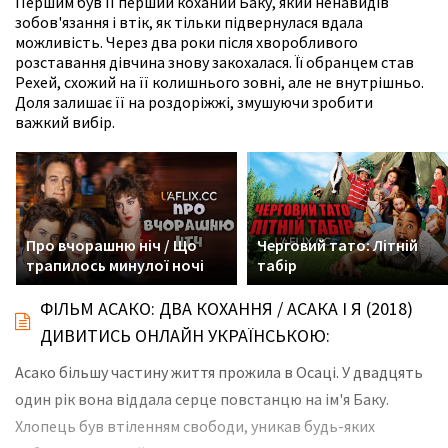
Першим був її перший коханий Баку, який ненавидів
зобов'язання і втік, як тільки підвернулася вдала
можливість. Через два роки після хворобливого
розставання дівчина знову закохалася. Її обранцем став
Рехей, схожий на її колишнього зовні, але не внутрішньо.
Доля залишає її на роздоріжжі, змушуючи зробити
важкий вибір.
Про вчорашню ніч / Що
Черговий тато: Літній
трапилось минулої ночі
табір
ФІЛЬМ АСАКО: ДВА КОХАННЯ / АСАКА І Я (2018)
ДИВИТИСЬ ОНЛАЙН УКРАЇНСЬКОЮ:
Асако більшу частину життя прожила в Осаці. У двадцять
один рік вона віддала серце повстанцю на ім'я Баку.
Хлопець був втіленням свободи, уникав будь-яких