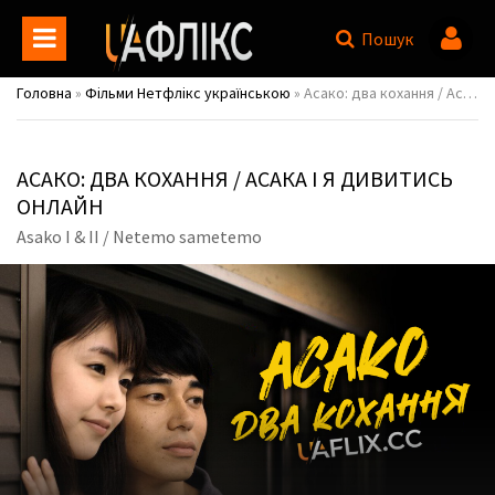
Пошук
Головна
»
Фільми Нетфлікс українською
» Асако: два кохання / Асака і я / Asako I & II / Netemo sametemo
АСАКО: ДВА КОХАННЯ / АСАКА І Я ДИВИТИСЬ
ОНЛАЙН
Asako I & II / Netemo sametemo