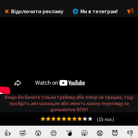
Відключити рекламу
Ми в телеграм!
Якщо Ви бачите тільки трейлер або плеєр не працює, тоді
пройдіть авторизацію або змініть країну перегляду за
допомогою ВПН!
(
15
гол.)
👍
🤣
😲
😔
💣
🥱
😧
😈
👎