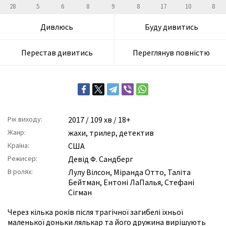
28
5
6
8
9
8
17
10
8
Дивлюсь
Буду дивитись
Перестав дивитись
Переглянув повністю
Рік виходу:
2017
/ 109 хв / 18+
Жанр:
жахи
,
трилер
,
детектив
Країна:
США
Режисер:
Девід Ф. Сандберг
В ролях:
Лулу Вілсон
,
Міранда Отто
,
Таліта
Бейтман
,
Ентоні ЛаПалья
,
Стефані
Сігман
Через кілька років після трагічної загибелі їхньої
маленької доньки лялькар та його дружина вирішують