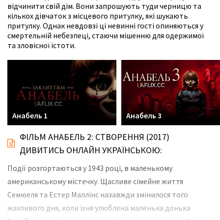
відчинити свій дім. Вони запрошують туди черницю та
кількох дівчаток з місцевого притулку, які шукають
притулку. Однак невдовзі ці невинні гості опиняються у
смертельній небезпеці, стаючи мішенню для одержимої
та зловісної істоти.
Анабель 1
Анабель 3
ФІЛЬМ АНАБЕЛЬ 2: СТВОРЕННЯ (2017)
ДИВИТИСЬ ОНЛАЙН УКРАЇНСЬКОЮ:
Події розгортаються у 1943 році, в маленькому
американському містечку. Щасливе сімейне життя
Семюеля та Естер Маллінс назавжди змінилося того
жахливого дня, коли їхня улюблена маленька донька