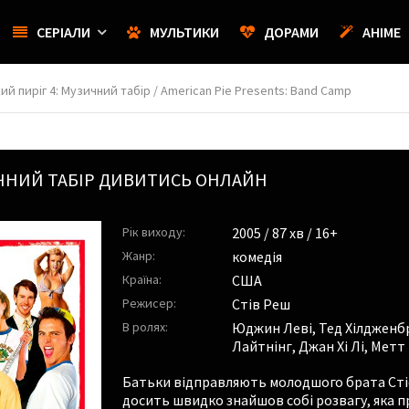
СЕРІАЛИ
МУЛЬТИКИ
ДОРАМИ
АНІМЕ
й пиріг 4: Музичний табір / American Pie Presents: Band Camp
ИЧНИЙ ТАБІР ДИВИТИСЬ ОНЛАЙН
Рік виходу:
2005
/ 87 хв / 16+
Жанр:
комедія
Країна:
США
Режисер:
Стів Реш
В ролях:
Юджин Леві
,
Тед Хілдженб
Лайтнінг
,
Джан Хі Лі
,
Метт
Батьки відправляють молодшого брата Сті
досить швидко знайшов собі розвагу, яка п