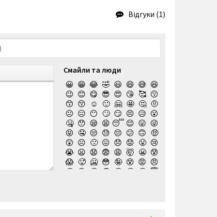
Відгуки (1)
Смайли та люди
😀
😁
😂
🤣
😃
😄
😅
😆
😉
😊
😋
😎
😍
😘
🥰
😗
😙
😚
☺️
🙂
🤗
🤩
🤔
🤨
😐
😑
😶
🙄
😏
😣
😥
😮
🤐
😯
😪
😫
😴
😌
😛
😜
😝
🤤
😒
😓
😔
😕
🙃
🤑
😲
☹️
🙁
😖
😞
😟
😤
😢
😭
😦
😧
😨
😩
🤯
😬
😰
😱
🥵
🥶
😳
🤪
😵
😡
😠
🤬
😷
🤒
🤕
🤢
🤮
🤧
😇
🤠
🥳
🥴
🥺
🤥
🤫
🤭
🧐
🤓
😈
👿
🤡
👹
👺
💀
☠️
👻
👾
🤖
💩
😺
😸
😹
👽
😻
😼
😽
🙀
😿
😾
🙈
🙉