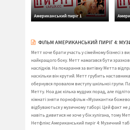
Американський пиріг 1
Амери
ФІЛЬМ АМЕРИКАНСЬКИЙ ПИРІГ 4: МУЗ
Метт хоче брати участь у сімейному бізнесі з 
найкращого боку. Метт намагався бути зразков
наслідків. На покарання за витівку Метта відп
наскільки він крутий. Метт грубить наставникам
обернувся провалом виступу шкільної групи. Па
Метту. Ноа дає кілька мудрих порад, але підліт
кімнаті зняти порнофільм «Музикантки божевол
відбуваються у музичному таборі. Цей факт не 
навіть дивитися не хоче у бік хулігана, тому
Нетфлікс Американський пиріг 4: Музичний табі