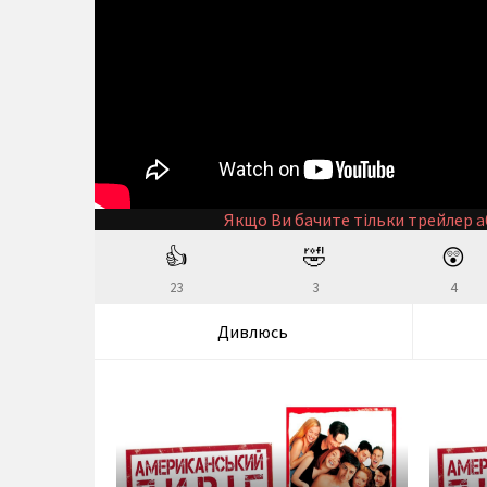
Якщо Ви бачите тільки трейлер а
👍
🤣
😲
23
3
4
Дивлюсь