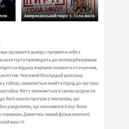
Американсь
ілля
Американський пиріг 5: Гола миля
Переполох
:
має заслужити довіру і проявити себе з
ільного гурту призводить до непередбачуваних
я підліток відразу вирішив показати оточуючим,
днолітків. Черговий безглуздий розіграш
у таборі, намагається знайти підхід до пустуна
енштайна. Метт змовляється зі своїм сусідом по
а його школи програє у змаганнях, що
ок усвідомлює, що закохався в Елізу. Вона
ми справами. Дивитись новий фільм компанії
окій якості!