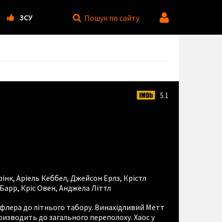
ЗСУ
Пошук
по сайту
5.1
рінк
,
Аріель Кеббел
,
Джейсон Ерлз
,
Крістл
 Барр
,
Кріс Овен
,
Анджела Літтл
флера до літнього табору. Винахідливий Метт
ризводить до загального переполоху. Хаос у