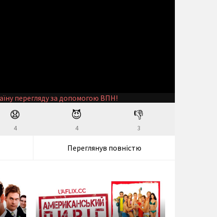
аїну перегляду за допомогою ВПН!
😧
😈
👎
4
4
3
Переглянув повністю