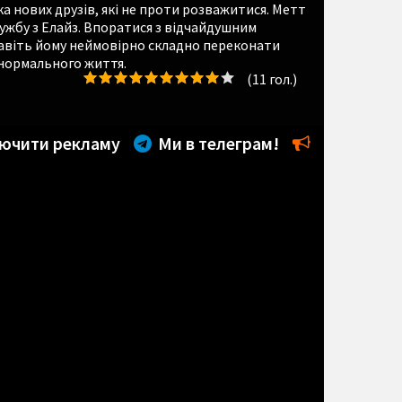
 нових друзів, які не проти розважитися. Метт
ужбу з Елайз. Впоратися з відчайдушним
навіть йому неймовірно складно переконати
 нормального життя.
(
11
гол.)
ючити рекламу
Ми в телеграм!