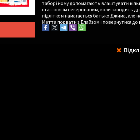
таборі йому допомагають влаштувати кілька
стає зовсім некерованим, коли заводить др
підлітком намагається батько Джима, але 
Метта порвати з Елайзом і повернутися до
Відкл