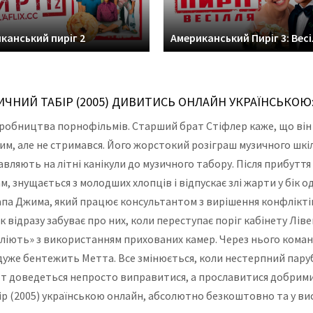
канський пиріг 2
Американський Пиріг 3: Вес
ИЧНИЙ ТАБІР (2005) ДИВИТИСЬ ОНЛАЙН УКРАЇНСЬКОЮ
виробництва порнофільмів. Старший брат Стіфлер каже, що він 
им, але не стримався. Його жорстокий розіграш музичного шк
равляють на літні канікули до музичного табору. Після прибутт
, знущається з молодших хлопців і відпускає злі жарти у бік о
па Джима, який працює консультантом з вирішення конфліктів 
ок відразу забуває про них, коли переступає поріг кабінету Лів
іють» з використанням прихованих камер. Через нього команд
дуже бентежить Метта. Все змінюється, коли нестерпний паруб
 Метт доведеться непросто виправитися, а прославитися добри
р (2005) українською онлайн, абсолютно безкоштовно та у вис