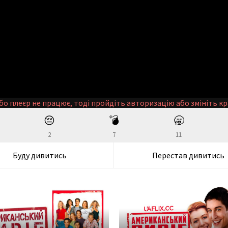
бо плеєр не працює, тоді пройдіть авторизацію або змініть кр
😔
💣
🥱
2
7
11
Буду дивитись
Перестав дивитись