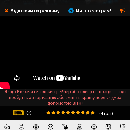
Відключити рекламу
Ми в телеграм!
Якщо Ви бачите тільки трейлер або плеєр не працює, тоді
пройдіть авторизацію або змініть країну перегляду за
допомогою ВПН!
(
4
гол.)
6.9
👍
🤣
😲
😔
💣
🥱
😧
😈
👎