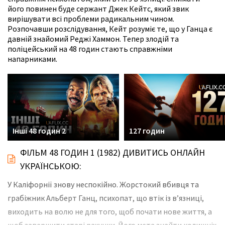
його повинен буде сержант Джек Кейтс, який звик
вирішувати всі проблеми радикальним чином.
Розпочавши розслідування, Кейт розуміє те, що у Ганца є
давній знайомий Реджі Хаммон. Тепер злодій та
поліцейський на 48 годин стають справжніми
напарниками.
Інші 48 годин 2
127 годин
ФІЛЬМ 48 ГОДИН 1 (1982) ДИВИТИСЬ ОНЛАЙН
УКРАЇНСЬКОЮ:
У Каліфорнії знову неспокійно. Жорстокий вбивця та
грабіжник Альберт Ганц, психопат, що втік із в’язниці,
виходить на волю не для того, щоб почати нове життя, а