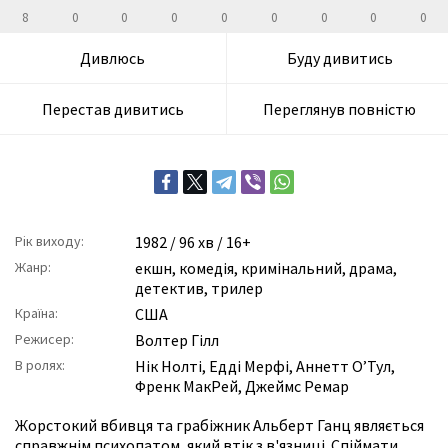
8
0
0
0
0
0
0
0
0
Дивлюсь
Буду дивитись
Перестав дивитись
Переглянув повністю
Рік виходу:
1982
/ 96 хв / 16+
Жанр:
екшн
,
комедія
,
кримінальний
,
драма
,
детектив
,
трилер
Країна:
США
Режисер:
Волтер Гілл
В ролях:
Нік Нолті
,
Едді Мерфі
,
Аннетт О’Тул
,
Френк МакРей
,
Джеймс Ремар
Жорстокий вбивця та грабіжник Альберт Ганц являється
справжнім психопатом, який втік з в'язниці. Спіймати