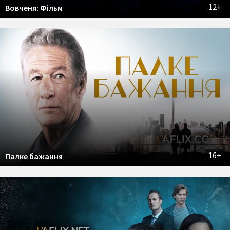
12+
Вовченя: Фільм
16+
Палке бажання