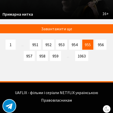
16+
Примарна нитка
Завантажити ще
1
...
951
952
953
954
955
956
957
958
959
...
1063
UAFLIX - фільми і серіали NETFLIX українською
Правовласникам