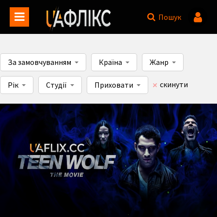
Пошук
За замовчуванням
Країна
Жанр
скинути
Рік
Студії
Приховати