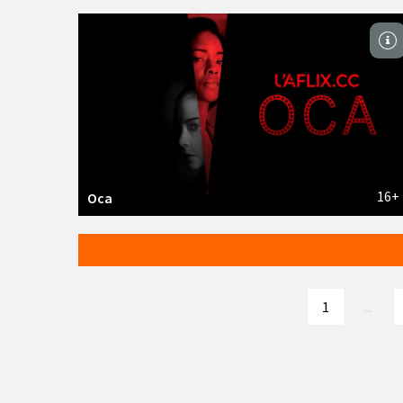
16+
Оса
1
...