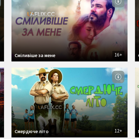
16+
Сміливіше за мене
12+
Смердюче літо