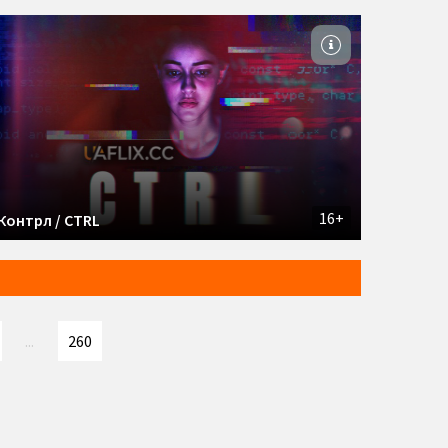
16+
Контрл / CTRL
...
260