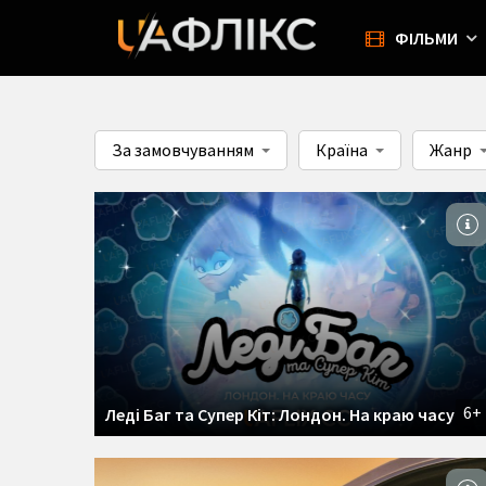
ФІЛЬМИ
За замовчуванням
Країна
Жанр
6+
Леді Баг та Супер Кіт: Лондон. На краю часу