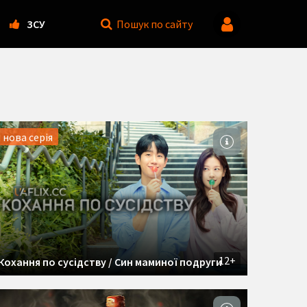
ЗСУ
Пошук
по сайту
нова серія
12+
Кохання по сусідству / Син маминої подруги