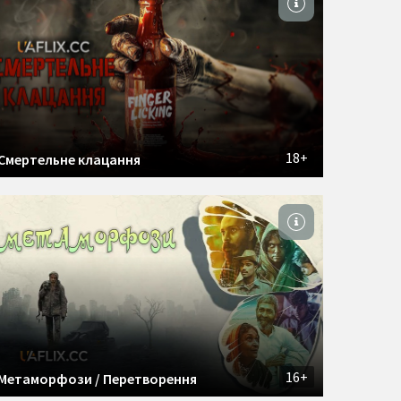
18+
Смертельне клацання
16+
Метаморфози / Перетворення