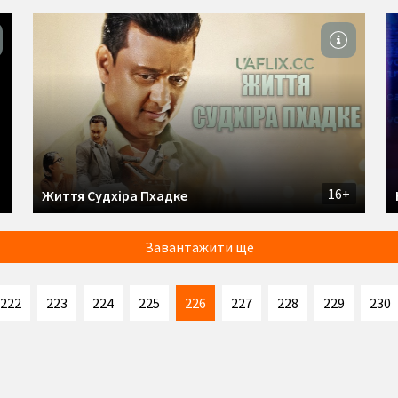
16+
Життя Судхіра Пхадке
Завантажити ще
222
223
224
225
226
227
228
229
230