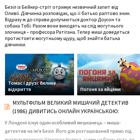
Безіл із Бейкер-стріт отримує незвичний запит від
Оливії. Дівчинка розповідає, що її батько раптово зник.
Відразу ж до справи долучаються доктор Доусон та
собака Тобі. Разом вони виходять на слід могутнього
злочинця – професора Ратігана. Тепер миші доведеться
протистояти могутньому щуру, щоб знайти батька
дівчинки.
Томас і друзі: Велике
відкриття
Погоня за яйцями
МУЛЬТФІЛЬМ ВЕЛИКИЙ МИШАЧИЙ ДЕТЕКТИВ
(1986) ДИВИТИСЬ ОНЛАЙН УКРАЇНСЬКОЮ:
У Лондоні існує один особливий мешканець – миша-
детектив на ім'я Безіл. Його дім розташований прямо під
житлом великого Шерлока Холмса, і саме ця близькість до