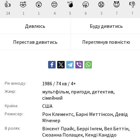
👍
🤣
😲
😔
💣
🥱
😧
😈
👎
24
1
1
4
5
6
3
7
7
Дивлюсь
Буду дивитись
Перестав дивитись
Переглянув повністю
Рік виходу:
1986
/ 74 хв / 4+
Жанр:
мультфільм
,
пригоди
,
детектив
,
сімейний
Країна:
США
Режисер:
Рон Клементс
,
Барні Меттінсон
,
Девід
Міченер
В ролях:
Вінсент Прайс
,
Беррі Інгем
,
Вел Беттін
,
Сюзанна Полащек
,
Кенді Кандідо