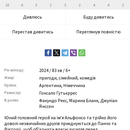
10
4
3
2
3
2
4
4
2
Дивлюсь
Буду дивитись
Перестав дивитись
Переглянув повністю
Рік виходу:
2024
/ 83 хв / 6+
Жанр:
пригоди
,
сімейний
,
комедія
Країна:
Аргентина, Німеччина
Режисер:
Гонсало Гутьєррес
В ролях:
Факундо Реєс
,
Марина Бланк
,
Джуліан
Янссен
Юний головний герой на ім’я Альфонсо та трійко його
доволі незвичайних друзів приєднуються до Панчо та
Вікторії, щоб об’єднати власні зусилля перед