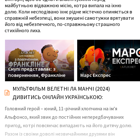
майбутньою відважною місію, котра випала на їхню
долю. Коли несподівано їхнє рідне містечко опиняється в
справжній небезпеці, вони змушені самотужки врятувати
його від небезпечного, по-справжньому страшного
стихійного лиха.
Снупі представляє: з
поверненням, Франкліне
Марс Експрес
МУЛЬТФІЛЬМ ВЕЛЕТНІ ЛА МАНЧІ (2024)
ДИВИТИСЬ ОНЛАЙН УКРАЇНСЬКОЮ:
Головний герой – юний, 11-річний хлопчина на ім’я
Альфонсо, який звик до постійних непередбачуваних
пригод, котрі повсякчас випадають на його дитячу долю.
Разом із своїми доволі незвичайними друзями він