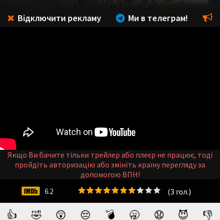
Відключити рекламу
Ми в телеграм!
Якщо Ви бачите тільки трейлер або плеєр не працює, тоді
пройдіть авторизацію або змініть країну перегляду за
допомогою ВПН!
(
3
гол.)
6.2
👍
🤣
😲
😔
💣
🥱
😧
😈
👎