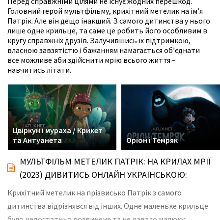
Перед справжніми цілями не існує жодних перешкод.
Головний герой мультфільму, крихітний метелик на ім’я
Патрік. Але він дещо інакший. З самого дитинства у нього
лише одне крильце, та саме це робить його особливим в
кругу справжніх друзів. Залучившись їх підтримкою,
власною завзятістю і бажанням намагається об’єднати
все можливе аби здійснити мрію всього життя –
навчитись літати.
Цвіркун і мураха / Крикет
та Антуанета
Оріон і Темряк
МУЛЬТФІЛЬМ МЕТЕЛИК ПАТРІК: НА КРИЛАХ МРІЇ
(2023) ДИВИТИСЬ ОНЛАЙН УКРАЇНСЬКОЮ:
Крихітний метелик на прізвисько Патрік з самого
дитинства відрізнявся від інших. Одне маленьке крильце
було недостатньо розвинене та не давало малюку