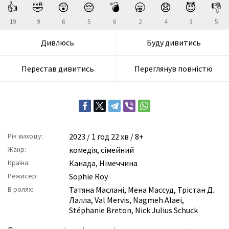
👍
🤣
😲
😔
💣
🥱
😧
😈
👎
19
9
6
5
6
2
4
3
5
Дивлюсь
Буду дивитись
Перестав дивитись
Переглянув повністю
Рік виходу:
2023
/ 1 год 22 хв / 8+
Жанр:
комедія
,
сімейний
Країна:
Канада, Німеччина
Режисер:
Sophie Roy
В ролях:
Татяна Маслані
,
Мена Массуд
,
Трістан Д.
Лалла
,
Val Mervis
,
Nagmeh Alaei
,
Stéphanie Breton
,
Nick Julius Schuck