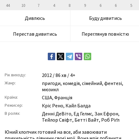
44
10
7
4
8
9
6
6
5
Дивлюсь
Буду дивитись
Перестав дивитись
Переглянув повністю
Рік виходу:
2012
/ 86 хв / 4+
Жанр:
пригоди
,
комедія
,
сімейний
,
фентезі
,
мюзикл
Країна:
США, Франція
Режисер:
Кріс Рено
,
Кайл Балда
В ролях:
Денні ДеВіто
,
Ед Гелмс
,
Зак Ефрон
,
Тейлор Свіфт
,
Бетті Вайт
,
Роб Ріґл
Юний хлопчик готовий на все, аби завоювати
прихильність дівчини своєї мрії. Вона мріє побачити