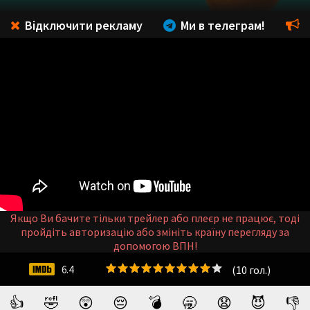
Відключити рекламу
Ми в телеграм!
Якщо Ви бачите тільки трейлер або плеєр не працює, тоді
пройдіть авторизацію або змініть країну перегляду за
допомогою ВПН!
(
10
гол.)
6.4
👍
🤣
😲
😔
💣
🥱
😧
😈
👎