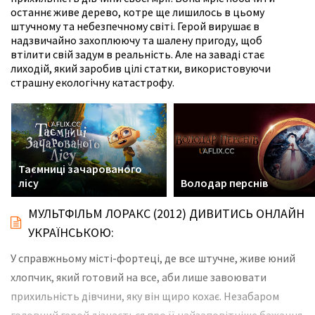
останнє живе дерево, котре ще лишилось в цьому
штучному та небезпечному світі. Герой вирушає в
надзвичайно захоплюючу та шалену пригоду, щоб
втілити свій задум в реальність. Але на заваді стає
лиходій, який заробив цілі статки, використовуючи
страшну екологічну катастрофу.
Таємниці зачарованого
лісу
Володар перснів
МУЛЬТФІЛЬМ ЛОРАКС (2012) ДИВИТИСЬ ОНЛАЙН
УКРАЇНСЬКОЮ:
У справжньому місті-фортеці, де все штучне, живе юний
хлопчик, який готовий на все, аби лише завоювати
прихильність дівчини, яку він щиро кохає. Незабаром