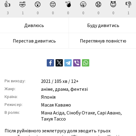
👍
🤣
😲
😔
💣
🥱
😧
😈
👎
3
1
0
0
0
0
0
0
1
Дивлюсь
Буду дивитись
Перестав дивитись
Переглянув повністю
Рік виходу:
2021
/ 105 хв / 12+
Жанр:
аніме
,
драма
,
фентезі
Країна:
Японія
Режисер:
Масая Кавамо
В ролях:
Мана Асіда
,
Сінобу Отаке
,
Сарі Авано
,
Такуя Тассо
Після руйнівного землетрусу доля зводить трьох