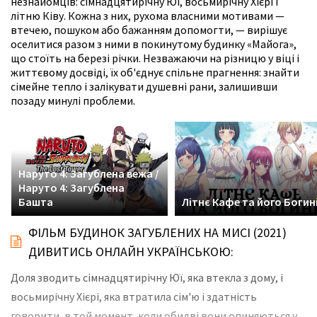
незнайомців: сімнадцятирічну Юї, восьмирічну Хієрі і
літню Ківу. Кожна з них, рухома власними мотивами —
втечею, пошуком або бажанням допомогти, — вирішує
оселитися разом з ними в покинутому будинку «Майога»,
що стоїть на березі річки. Незважаючи на різницю у віці і
життєвому досвіді, їх об'єднує спільне прагнення: знайти
сімейне тепло і залікувати душевні рани, залишивши
позаду минулі проблеми.
Наруто 4: Загублена вежа /
Наруто 4: Загублена
Башта
Літнє Кафе та його Богин
ФІЛЬМ БУДИНОК ЗАГУБЛЕНИХ НА МИСІ (2021)
ДИВИТИСЬ ОНЛАЙН УКРАЇНСЬКОЮ:
Доля зводить сімнадцятирічну Юї, яка втекла з дому, і
восьмирічну Хієрі, яка втратила сім'ю і здатність
говорити, в той момент, коли обидві вони опиняються у