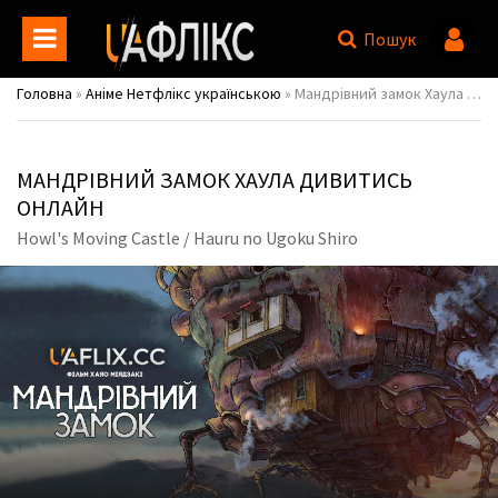
Пошук
Головна
»
Аніме Нетфлікс українською
» Мандрівний замок Хаула / Howl's Moving Castle / Hauru no Ugoku Shiro
МАНДРІВНИЙ ЗАМОК ХАУЛА ДИВИТИСЬ
ОНЛАЙН
Howl's Moving Castle / Hauru no Ugoku Shiro