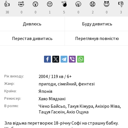
👍
🤣
😲
😔
💣
🥱
😧
😈
👎
38
0
0
1
5
0
2
0
3
Дивлюсь
Буду дивитись
Перестав дивитись
Переглянув повністю
Рік виходу:
2004
/ 119 хв / 6+
Жанр:
пригоди
,
сімейний
,
фентезі
Країна:
Японія
Режисер:
Хаяо Міядзакі
В ролях:
Чіеко Байсьо
,
Такуя Кімура
,
Акіхіро Міва
,
Тацуя Гасюїн
,
Акіо Оцука
Зла відьма перетворює 18-річну Софі на страшну бабку.