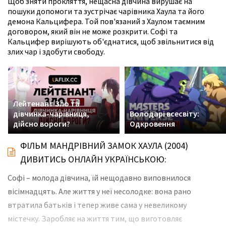
Щоб зняти прокляття, нещасна дівчина вирушає на
пошуки допомоги та зустрічає чарівника Хаула та його
демона Кальцифера. Той пов'язаний з Хаулом таємним
договором, який він не може розкрити. Софі та
Кальцифер вирішують об'єднатися, щоб звільнитися від
злих чар і здобути свободу.
Лейтенант Зло та
дівчинка-чарівниця,
Володарі всесвіту:
дійсно вороги?
Одкровення
ФІЛЬМ МАНДРІВНИЙ ЗАМОК ХАУЛА (2004)
ДИВИТИСЬ ОНЛАЙН УКРАЇНСЬКОЮ:
Софі – молода дівчина, їй нещодавно виповнилося
вісімнадцять. Але життя у неї несолодке: вона рано
втратила батьків і тепер живе сама у невеликому
містечку. Заробляє на життя тим, що виготовляє