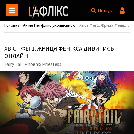
Пошук
Головна
»
Аніме Нетфлікс українською
» Хвіст Феї 1: Жриця Фенікса / Fairy Tail: Phoenix Priestess
ХВІСТ ФЕЇ 1: ЖРИЦЯ ФЕНІКСА ДИВИТИСЬ
ОНЛАЙН
Fairy Tail: Phoenix Priestess