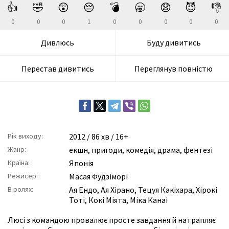
👍
🤣
😲
😔
💣
🥱
😧
😈
👎
0
0
0
1
0
0
0
0
0
Дивлюсь
Буду дивитись
Перестав дивитись
Переглянув повністю
Рік виходу:
2012
/ 86 хв / 16+
Жанр:
екшн
,
пригоди
,
комедія
,
драма
,
фентезі
Країна:
Японія
Режисер:
Масая Фудзіморі
В ролях:
Ая Ендо
,
Ая Хірано
,
Тецуя Какіхара
,
Хірокі
Тоті
,
Кокі Міята
,
Міка Канаі
Люсі з командою провалює просте завдання й натрапляє