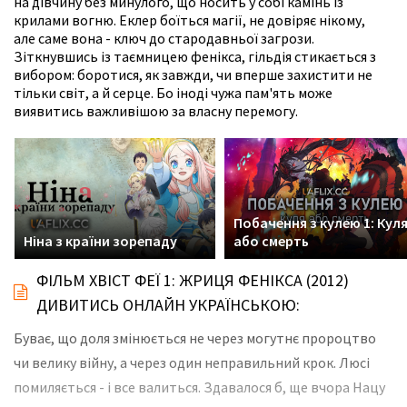
на дівчину без минулого, що носить у собі камінь із
крилами вогню. Еклер боїться магії, не довіряє нікому,
але саме вона - ключ до стародавньої загрози.
Зіткнувшись із таємницею фенікса, гільдія стикається з
вибором: боротися, як завжди, чи вперше захистити не
тільки світ, а й серце. Бо іноді чужа пам'ять може
виявитись важливішою за власну перемогу.
Побачення з кулею 1: Кул
Ніна з країни зорепаду
або смерть
ФІЛЬМ ХВІСТ ФЕЇ 1: ЖРИЦЯ ФЕНІКСА (2012)
ДИВИТИСЬ ОНЛАЙН УКРАЇНСЬКОЮ:
Буває, що доля змінюється не через могутнє пророцтво
чи велику війну, а через один неправильний крок. Люсі
помиляється - і все валиться. Здавалося б, ще вчора Нацу